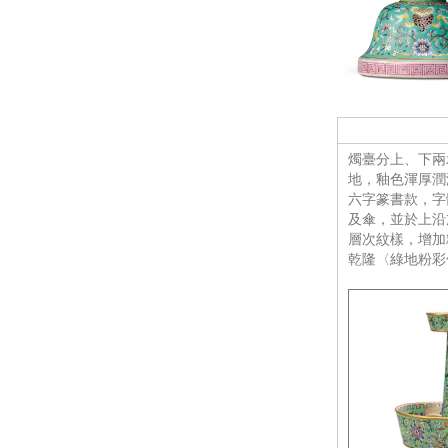
燭臺分上、下兩
地，釉色渾厚潤
六字篆書款，字
及傘，並於上沿
層次紋樣，增加
乾隆〈綠地粉彩