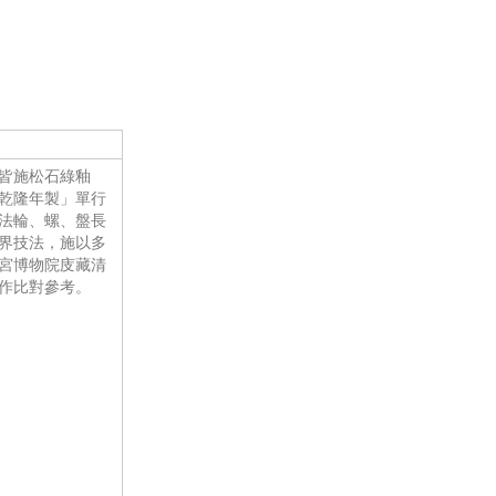
皆施松石綠釉
乾隆年製」單行
法輪、螺、盤長
界技法，施以多
宮博物院庋藏清
作比對參考。