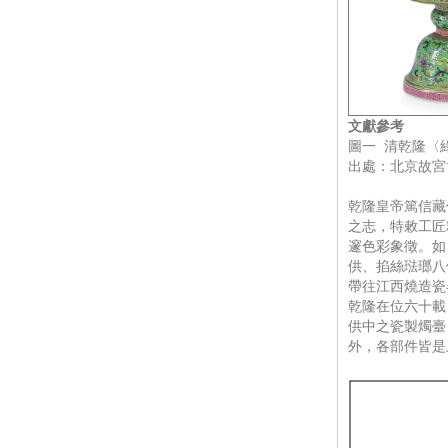
文獻參考
圖一 清乾隆〈
出處：北京故宮
乾隆皇帝篤信藏
之志，特敕工匠
邃色彩象徵。如
供、掐絲琺瑯八
帶往江西燒造瓷
乾隆在位六十載
供中之瓷製燭臺
外，各部件皆是