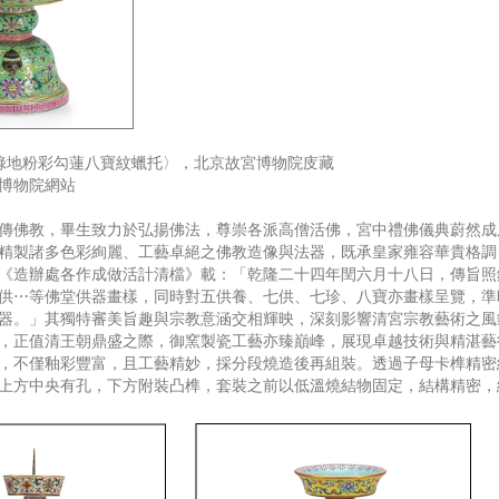
綠地粉彩勾蓮八寶紋蠟托〉，北京故宮博物院庋藏
博物院網站
傳佛教，畢生致力於弘揚佛法，尊崇各派高僧活佛，宮中禮佛儀典蔚然成
精製諸多色彩絢麗、工藝卓絕之佛教造像與法器，既承皇家雍容華貴格調
《造辦處各作成做活計清檔》載：「乾隆二十四年閏六月十八日，傳旨照
供⋯等佛堂供器畫樣，同時對五供養、七供、七珍、八寶亦畫樣呈覽，準
器。」其獨特審美旨趣與宗教意涵交相輝映，深刻影響清宮宗教藝術之風
，正值清王朝鼎盛之際，御窯製瓷工藝亦臻巔峰，展現卓越技術與精湛藝
，不僅釉彩豐富，且工藝精妙，採分段燒造後再組裝。透過子母卡榫精密
上方中央有孔，下方附裝凸榫，套裝之前以低溫燒結物固定，結構精密，