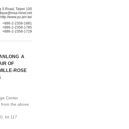
g S.Road, Taipei 100
ntique@msa.hinet.net
http://www.yu-jen.tw/
:
+886-2-2358-1881
+886-2-2358-1785
:
+886-2-2358-1729
IANLONG A
AIR OF
MILLE-ROSE
S
nge Center
d from the above
, lot 117