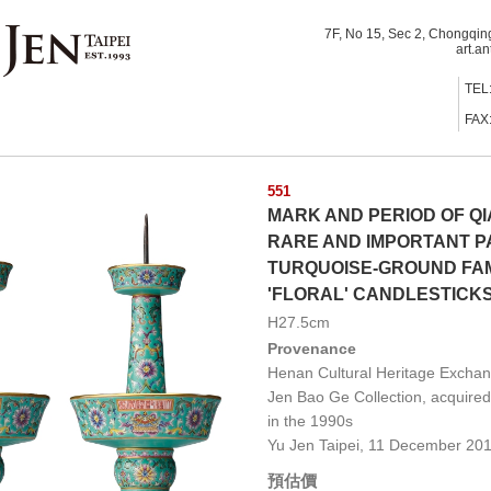
7F, No 15, Sec 2, Chongqin
art.a
TEL
FAX
551
MARK AND PERIOD OF Q
RARE AND IMPORTANT P
TURQUOISE-GROUND FA
'FLORAL' CANDLESTICK
H27.5cm
Provenance
Henan Cultural Heritage Excha
Jen Bao Ge Collection, acquire
in the 1990s
Yu Jen Taipei, 11 December 2010
預估價