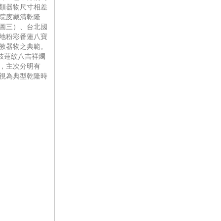
類器物尺寸相差
院庋藏清乾隆
圖三）、台北國
地粉彩番蓮八寶
教器物之典範。
纏枝蓮紋八吉祥燭
，主次分明有
視為典型乾隆時