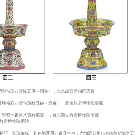
鬥彩勾蓮八寶紋五供－燭台〉，北京故宮博物院庋藏
黃地粉彩八寶勾蓮紋五供－燭台〉，北京故宮博物院庋藏
粉彩紫地番蓮八寶紋燭臺〉，台北國立故宮博物院庋藏
故宮博物院網站
精巧，繁瑣細膩，其色地運用亦獨具特色，尤強調分別代表宗教功能之五