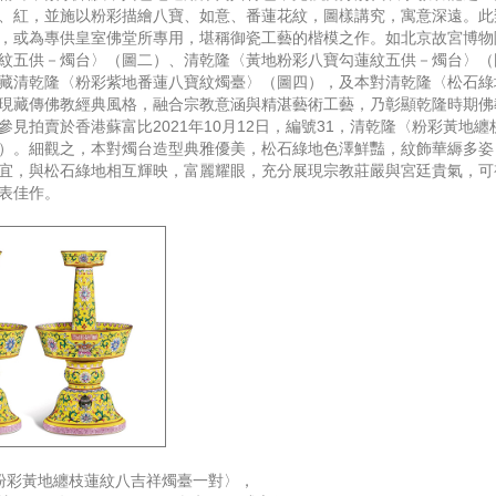
、紅，並施以粉彩描繪八寶、如意、番蓮花紋，圖樣講究，寓意深遠。此
，或為專供皇室佛堂所專用，堪稱御瓷工藝的楷模之作。如北京故宮博物
紋五供－燭台〉（圖二）、清乾隆〈黃地粉彩八寶勾蓮紋五供－燭台〉（
藏清乾隆〈粉彩紫地番蓮八寶紋燭臺〉（圖四），及本對清乾隆〈松石綠
現藏傳佛教經典風格，融合宗教意涵與精湛藝術工藝，乃彰顯乾隆時期佛
參見拍賣於香港蘇富比2021年10月12日，編號31，清乾隆〈粉彩黃地
）。細觀之，本對燭台造型典雅優美，松石綠地色澤鮮豔，紋飾華縟多姿
宜，與松石綠地相互輝映，富麗耀眼，充分展現宗教莊嚴與宮廷貴氣，可
表佳作。
粉彩黃地纏枝蓮紋八吉祥燭臺一對〉，