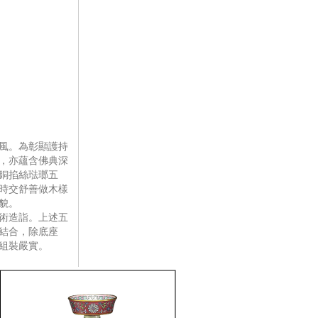
風。為彰顯護持
，亦蘊含佛典深
銅掐絲琺瑯五
時交舒善做木樣
貌。
術造詣。上述五
結合，除底座
組裝嚴實。