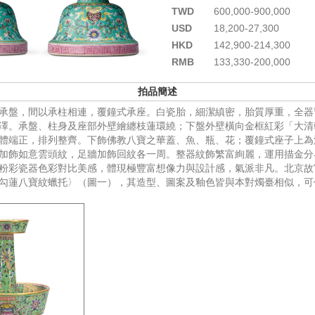
TWD
600,000-900,000
USD
18,200-27,300
HKD
142,900-214,300
RMB
133,330-200,000
拍品簡述
承盤，間以承柱相連，覆鐘式承座。白瓷胎，細潔縝密，胎質厚重，全器
澤。承盤、柱身及座部外壁繪纏枝蓮環繞；下盤外壁橫向金框紅彩「大清
體端正，排列整齊。下飾佛教八寶之華蓋、魚、瓶、花；覆鐘式座子上為
加飾如意雲頭紋，足牆加飾回紋各一周。整器紋飾繁富絢麗，運用描金分
粉彩瓷器色彩對比美感，體現極豐富想像力與設計感，氣派非凡。北京故
勾蓮八寶紋蠟托〉（圖一），其造型、圖案及釉色皆與本對燭臺相似，可