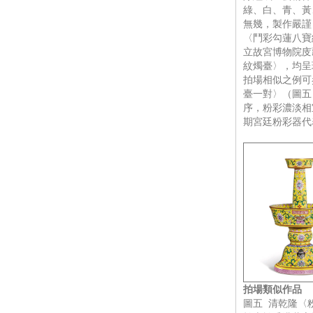
綠、白、青、黃
無幾，製作嚴謹
〈鬥彩勾蓮八寶
立故宮博物院庋
紋燭臺〉，均呈
拍場相似之例可
臺一對〉（圖五
序，粉彩濃淡相
期宮廷粉彩器代
拍場類似作品
圖五 清乾隆〈