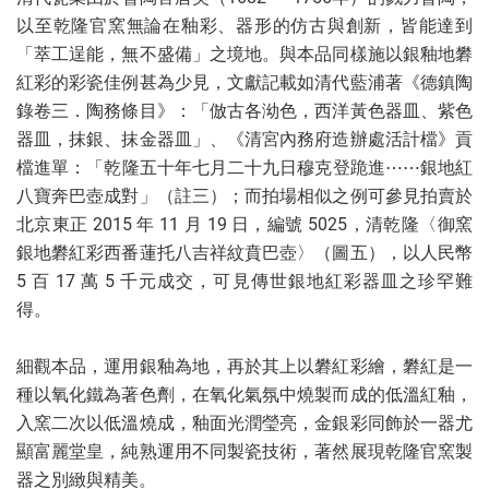
以至乾隆官窯無論在釉彩、器形的仿古與創新，皆能達到
「萃工逞能，無不盛備」之境地。與本品同樣施以銀釉地礬
紅彩的彩瓷佳例甚為少見，文獻記載如清代藍浦著《德鎮陶
錄卷三．陶務條目》：「倣古各泑色，西洋黃色器皿、紫色
器皿，抹銀、抹金器皿」、《清宮內務府造辦處活計檔》貢
檔進單：「乾隆五十年七月二十九日穆克登跪進⋯⋯銀地紅
八寶奔巴壺成對」（註三）；而拍場相似之例可參見拍賣於
北京東正 2015 年 11 月 19 日，編號 5025，清乾隆〈御窯
銀地礬紅彩西番蓮托八吉祥紋賁巴壺〉（圖五），以人民幣
5 百 17 萬 5 千元成交，可見傳世銀地紅彩器皿之珍罕難
得。
細觀本品，運用銀釉為地，再於其上以礬紅彩繪，礬紅是一
種以氧化鐵為著色劑，在氧化氣氛中燒製而成的低溫紅釉，
入窯二次以低溫燒成，釉面光潤瑩亮，金銀彩同飾於一器尤
顯富麗堂皇，純熟運用不同製瓷技術，著然展現乾隆官窯製
器之別緻與精美。