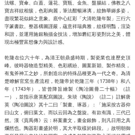
法螺、寶傘、白蓋、蓮花、寶瓶、金魚、盤腸結，佛教之八
寶吉祥紋相簇，色彩絢麗，筆法酣暢淋漓，紋飾華縟多姿，
盡現繁花似錦之意象。底中心紅彩「大清乾隆年製」三行六
字篆書款。整器構圖謹嚴，蘊意祥瑞典雅，紋樣明豔，渲染
和諧，並運用施銀釉描金技法，增加礬紅彩瓷對比之美，體
現出極豐富想像力與設計感。
乾隆在位六十年，為清王朝鼎盛時期，製瓷業也達歷史頂
峰。彼時器物造型精美、色彩繽紛、圖案新穎、製作精良，
有鬼斧神工之妙，所創造出的特殊品種更為一代之奇。為清
楚瞭解官窯生產流程，乾隆帝於乾隆三年（1738年）和八
年（1743年），皆曾降旨繪製《陶冶圖冊二十幅》（註
一），並指示唐英配寫圖說。朱琰《陶說》（註二）註解唐
英《陶冶圖說》其十二曰「製畫、琢器」：「施采按古器仰
曰山文，俯曰葉文。而以云回為之盤旋。有款有識，三代已
然。漢《貢禹傳》云：杯案畫文，畫金銀飾，則凡日用之具
爛然也。陶器彩畫盛於明，其大半取樣於錦段。」故明朝御