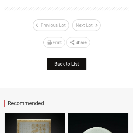
Previous Lot
Next Lot
Print
Share
Back to List
Recommended