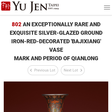
Yu
MEN
Jen
Taipei
802
AN EXCEPTIONALLY RARE AND
Art
EXQUISITE SILVER-GLAZED GROUND
IRON-RED-DECORATED 'BAJIXIANG'
&
VASE
Antique
MARK AND PERIOD OF QIANLONG
Auction
Previous Lot
Next Lot
|
Private
Sales