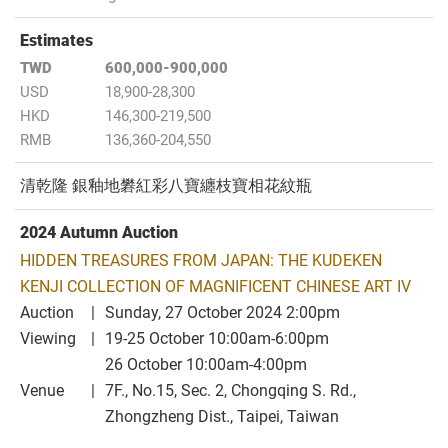
Estimates
TWD
600,000-900,000
USD
18,900-28,300
HKD
146,300-219,500
RMB
136,360-204,550
清乾隆 銀釉地礬紅彩八寶纏枝寶相花紋瓶
2024 Autumn Auction
HIDDEN TREASURES FROM JAPAN: THE KUDEKEN
KENJI COLLECTION OF MAGNIFICENT CHINESE ART IV
Auction
Sunday, 27 October 2024 2:00pm
Viewing
19-25 October 10:00am-6:00pm
26 October 10:00am-4:00pm
Venue
7F., No.15, Sec. 2, Chongqing S. Rd.,
Zhongzheng Dist., Taipei, Taiwan