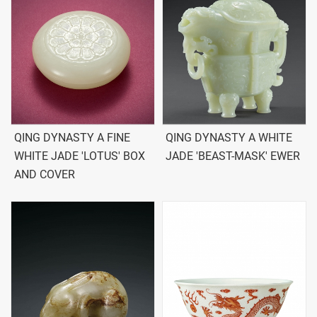
QING DYNASTY A FINE
QING DYNASTY A WHITE
WHITE JADE 'LOTUS' BOX
JADE 'BEAST-MASK' EWER
AND COVER