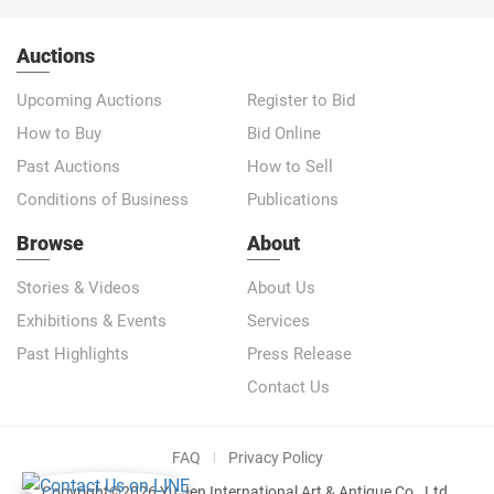
Auctions
Upcoming Auctions
Register to Bid
How to Buy
Bid Online
Past Auctions
How to Sell
Conditions of Business
Publications
Browse
About
Stories & Videos
About Us
Exhibitions & Events
Services
Past Highlights
Press Release
Contact Us
FAQ
Privacy Policy
Copyright©2026 Yu Jen International Art & Antique Co., Ltd.