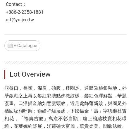
Contact：
+886-2-2358-1881
art@yu-jen.tw
E-Catalogue
Lot Overview
瓶盤口，長頸，溜肩，碩腹，矮圈足。通體罩施銀釉地，外
壁銀釉之上再以礬紅彩裝點佛教紋樣，礬紅色澤鮮豔，華麗
凝重。口沿描金繪如意雲頭紋，近足處飾蓮瓣紋，與圈足外
牆回紋相呼應；頸繪祥蝠展翅，下綴描金「壽」字與纏枝寶
相花，「福壽吉慶」寓意不彰自顯；腹上繪纏枝寶相花環
繞，花葉婉約舒展，洋蓮碩大富麗，華貴柔美。間飾法輪、