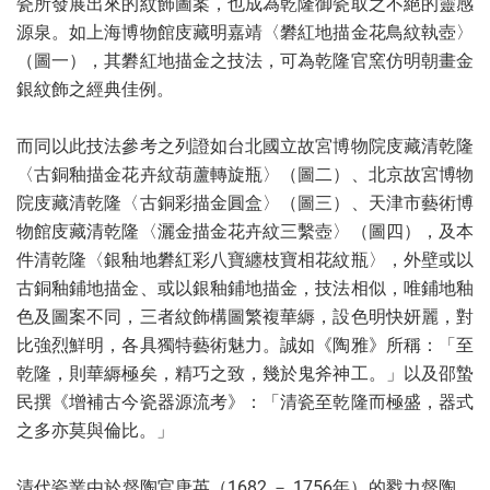
瓷所發展出來的紋飾圖案，也成為乾隆御瓷取之不絕的靈感
源泉。如上海博物館庋藏明嘉靖〈礬紅地描金花鳥紋執壺〉
（圖一），其礬紅地描金之技法，可為乾隆官窯仿明朝畫金
銀紋飾之經典佳例。
而同以此技法參考之列證如台北國立故宮博物院庋藏清乾隆
〈古銅釉描金花卉紋葫蘆轉旋瓶〉（圖二）、北京故宮博物
院庋藏清乾隆〈古銅彩描金圓盒〉（圖三）、天津市藝術博
物館庋藏清乾隆〈灑金描金花卉紋三繫壺〉（圖四），及本
件清乾隆〈銀釉地礬紅彩八寶纏枝寶相花紋瓶〉，外壁或以
古銅釉鋪地描金、或以銀釉鋪地描金，技法相似，唯鋪地釉
色及圖案不同，三者紋飾構圖繁複華縟，設色明快妍麗，對
比強烈鮮明，各具獨特藝術魅力。誠如《陶雅》所稱：「至
乾隆，則華縟極矣，精巧之致，幾於鬼斧神工。」以及邵蟄
民撰《增補古今瓷器源流考》：「清瓷至乾隆而極盛，器式
之多亦莫與倫比。」
清代瓷業由於督陶官唐英（1682 － 1756年）的戮力督陶，