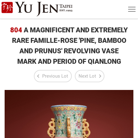
Yu
MEN
Jen
Taipei
804
A MAGNIFICENT AND EXTREMELY
Art
RARE FAMILLE-ROSE 'PINE, BAMBOO
AND PRUNUS' REVOLVING VASE
&
MARK AND PERIOD OF QIANLONG
Antique
Auction
Previous Lot
Next Lot
|
Private
Sales