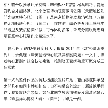
相互套合以推動瓶子旋轉，凹槽與凸鈕設計極為精巧，需絕
對吻合才能轉動。北京故宮博物院庋藏清乾隆〈天藍地粉彩
開光鏤空轉心瓶〉（圖一）及南京博物院庋藏清乾隆〈藍釉
描金粉彩轉心瓶〉（圖二），採鏤雕、轉心等多種工藝與本
品造型及繁複構圖相似，可作比對參考，皆充分體現乾隆時
期官窯轉心瓶製作之精湛水平。
「轉心瓶」的製作難度極大，根據 2014 年《故宮學術季
刊》，余佩瑾〈唐英監造轉心瓶及其相關問題〉一文中，描
述轉心瓶製作組合技法複雜，推測隨工藝嫻熟度可概分成三
個樣式：
第一式為整件作品的轉動機能設置於底足，藉由器底與承盤
之間具有如同卡榫般扣合，但不相黏合的設計，屬於以手操
作，易於旋轉之類型。如台北國立故宮博物院庋藏清乾隆八
年〈磁胎洋彩轉旋大碗〉（圖三），即是一例。