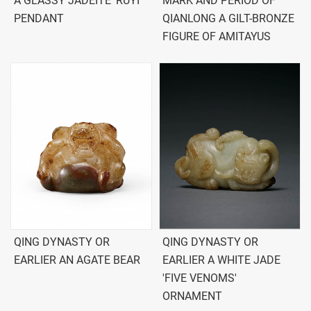
A GLASSY JADEITE 'RUYI'
MARK AND PERIOD OF
PENDANT
QIANLONG A GILT-BRONZE
FIGURE OF AMITAYUS
QING DYNASTY OR
QING DYNASTY OR
EARLIER AN AGATE BEAR
EARLIER A WHITE JADE
'FIVE VENOMS'
ORNAMENT