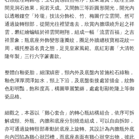
間見洞石效果，宛若天成。又間飾三等距圓形開光，開光內
以透雕鏤空「玲瓏」技法分飾松、竹、梅圖佇立雲間。然可
通過旋轉頸部，從開光往裡望進去，欣賞內膽環繞升起之祥
雲，礬紅繪蝙蝠於祥雲間翱翔，組成一幅「流雲百福」之吉
祥景象；瓶底座外飾變形蓮瓣紋，圈足外牆纏枝寶相花紋一
周，襯托整器名貴之態，足見皇家風範。底紅彩書「大清乾
隆年製」三行六字篆書款。
整體白釉瓷胎，細潔縝密，頸內外及底盤內皆施松石綠釉，
釉色渾厚潤澤如水，頸上下沿，及底盤銜接處皆描金，紋飾
色彩明豔，飽和度高，構圖華麗繁縟，處處彰顯乾隆上等御
瓷品格。
細觀之，本器以「雞心套合」的轉心瓶結構組合，依序可拆
解成頸、外瓶、內膽和底座分別燒造組成，可以自由拆卸，
亦可通過旋轉頸部牽動於底座上旋轉。其設計為內膽瓶外底
向內凹陷為雞心狀凹槽，而底座表面有雞心狀突出物，彼此