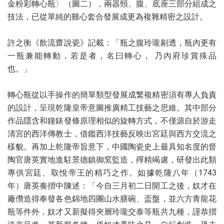
金粉彩轉心瓶〉（圖二），兩器頸、腹、底座三部分組成之
技法，已從單純的雞心套合發展成更為複雜精密之設計。
許之衡《飲流齋說瓷》記載：「瓶之腹玲瓏剔透，瓶內更有
一瓶兼能轉動，若是者，名曰轉心， 乃內府珍賞殊品
也。」
轉心瓶從以手操作的簡單類型發展成繁複精密須有專人負責
的設計，呈現乾隆皇帝意圖推廣精工技藝之思維。其中部分
作品隱含和鐘錶發條原理相似的旋轉方式，不僅源自於游走
清宮的西洋傳教士，借鑑西洋技藝反映出宮廷與西方交流之
樣貌。再加上乾隆帝旨意下，中國陶瓷史上最具知名度的督
陶官唐英實地進駐景德鎮御窯監造，殫精竭慮，研發出此類
專供宮廷、取悅帝王的精巧之作。如據乾隆八年（1743
年）唐英奏摺中陳述：「今自三月初二日開工之後，奴才在
廠儹造得奉發各色錦地四團山水膳碗、盃盤，並六方青龍花
瓶等件外，奴才又新擬得夾層玲瓏交泰等瓶共九種，謹恭摺