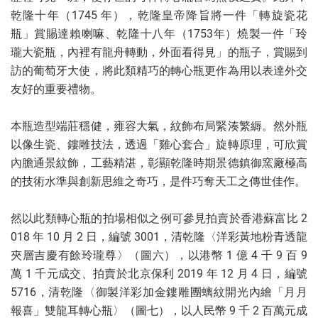
乾隆十年（1745 年），乾隆皇帝降旨將一件「轉旋瓷花
瓶」賞賜達賴喇嘛、乾隆十八年（1753年）燒製一件「玲
瓏大瓷瓶，內裡有龍舟轉動，外面看得見」的瓶子，賞賜到
訪的葡萄牙大使，將此類精巧的轉心瓶更作為用以表達外交
友好的重要禮物。
本瓶造型端莊穩健，雍容大氣，紋飾布局緊湊繁縟。然外瓶
以像生瓷、鏤雕技法，透過「雞心套合」旋轉原理，可欣賞
內膽通景紋飾，工藝精湛，彰顯乾隆時期景德鎮御窯廠極高
的技術水準與創新思維之奇巧，是件巧奪天工之傳世佳作。
然以此類轉心瓶的拍場相似之例可參見拍賣於香港蘇富比 2
018 年 10 月 2 日，編號 3001，清乾隆〈洋彩黃地粉青透龍
夾層吉慶有餘玲瓏尊〉（圖六），以港幣 1 億 4 千 9 百 9
萬 1 千元成交、拍賣於北京保利 2019 年 12 月 4 日，編號
5716，清乾隆〈御製洋彩加金鏤雕團螭紋開光內繪「月月
報喜」雙龍耳轉心瓶〉（圖七），以人民幣 9 千 2 百萬元成