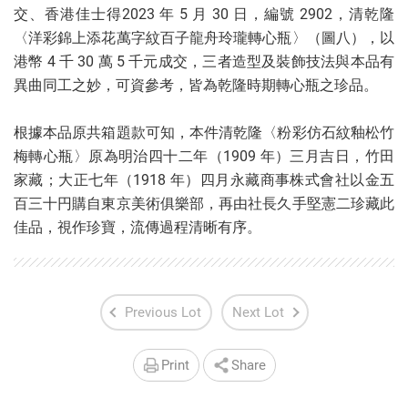
交、香港佳士得2023 年 5 月 30 日，編號 2902，清乾隆
〈洋彩錦上添花萬字紋百子龍舟玲瓏轉心瓶〉（圖八），以
港幣 4 千 30 萬 5 千元成交，三者造型及裝飾技法與本品有
異曲同工之妙，可資參考，皆為乾隆時期轉心瓶之珍品。
根據本品原共箱題款可知，本件清乾隆〈粉彩仿石紋釉松竹
梅轉心瓶〉原為明治四十二年（1909 年）三月吉日，竹田
家藏；大正七年（1918 年）四月永藏商事株式會社以金五
百三十円購自東京美術俱樂部，再由社長久手堅憲二珍藏此
佳品，視作珍寶，流傳過程清晰有序。
Previous Lot
Next Lot
Print
Share