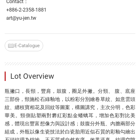
Contact：
+886-2-2358-1881
art@yu-jen.tw
E-Catalogue
Lot Overview
瓶撇口，長頸，豐肩，鼓腹，圈足外撇。分頸、 腹、底座
三部份，頸施松石綠釉地，以粉彩分別繪卷草紋、如意雲頭
紋、纏枝寶相花及回紋等圖案，構圖講究，主次分明，色彩
華美。頸側貼塑兩對礬紅彩點金蟠螭耳，增加色彩對比美
感，體現出豐富想像力與設計感；鼓腹分外瓶、內膽兩部分
組成，外瓶以像生瓷技法於白瓷胎用近似石質的彩釉勾繪出
石頭紋理為錦地，玉石質感自然有序，效果逼真，紋理空隙