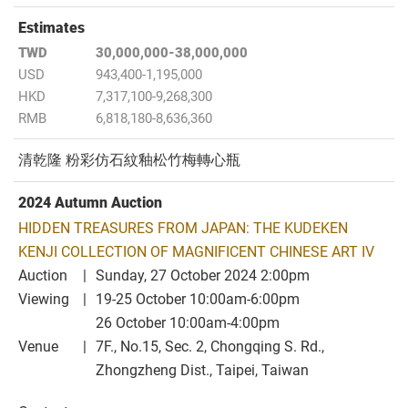
Estimates
TWD
30,000,000-38,000,000
USD
943,400-1,195,000
HKD
7,317,100-9,268,300
RMB
6,818,180-8,636,360
清乾隆 粉彩仿石紋釉松竹梅轉心瓶
2024 Autumn Auction
HIDDEN TREASURES FROM JAPAN: THE KUDEKEN
KENJI COLLECTION OF MAGNIFICENT CHINESE ART IV
Auction
Sunday, 27 October 2024 2:00pm
Viewing
19-25 October 10:00am-6:00pm
26 October 10:00am-4:00pm
Venue
7F., No.15, Sec. 2, Chongqing S. Rd.,
Zhongzheng Dist., Taipei, Taiwan