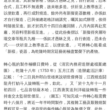
送京呈進。其新擬各種，係奴才愚昧之見，自行創造，恐未
合式，且工料不無過費，故未敢多造。伏祈皇上教導改正，
以便欽遵，再行成對燒造。餘外尚有新擬瓷器數種，亦係奴
才自行擬造，已與催總老格詳細講究，囑其如式辦理，俟得
時隨後呈進。奴才於四月十四日自廠回關，八月內當再赴窯
廠，另容料理新樣呈進。」，從此份奏摺以「新擬得夾層玲
瓏交泰等瓶共九種⋯⋯係奴才愚昧之見，自行創造，恐未合
式⋯⋯伏祈皇上教導改正，以便欽遵。」可將轉心瓶看成
「新樣」瓷器，為乾隆時期宮廷藝術極盡繁榮下的產物。
轉心瓶的製作極曠日費時，從《清宮內務府造辦處檔案總
匯》，乾隆十八年（1753 年）五月江西〈造辦處活計庫〉
記載：「十二日員外郎白世雄來說胡世傑傳旨，江西燒造鬪
龍舟打觔斗人旋轉瓶一件，欽此。」 又「於十九年十一月
初四日，七品首領薩木哈，江西唐英送到洋磁旋轉瓶一件
持進交太監胡世傑呈。」（圖五）可知完成一件轉心瓶需費
時十八個月，將近一年半時間製作，其複雜工藝及艱難燒製
歷程可見一斑，使存世的每件轉心瓶皆為無價之寶。此外，