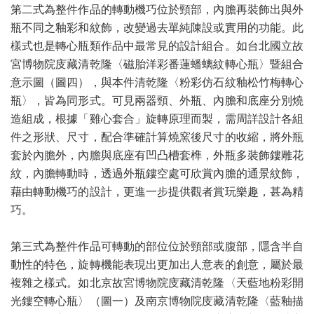
第二式為整件作品的轉動機巧位於頸部，內膽再裝飾出與外
瓶不同之釉彩和紋飾，改變過去單純陳設或實用的功能。此
樣式也是轉心瓶類作品中最常見的設計組合。如台北國立故
宮博物院庋藏清乾隆〈磁胎洋彩番蓮蟠螭紋轉心瓶〉暨組合
意示圖（圖四），與本件清乾隆〈粉彩仿石紋釉松竹梅轉心
瓶〉，皆為同形式。可見兩器頸、外瓶、內膽和底座分別燒
造組成，根據「雞心套合」旋轉原理而製，需周詳設計各組
件之形狀、尺寸，配合準確計算燒窯後尺寸的收縮，將外瓶
套於內膽外，內膽與底座有凹凸槽套榫，外瓶多裝飾鏤雕花
紋，內膽轉動時，透過外瓶鏤空處可欣賞內膽的通景紋飾，
藉由轉動機巧的設計，更進一步提供觀者賞玩樂趣，甚為精
巧。
第三式為整件作品可轉動的部位位於頸部或腹部，隱含半自
動性的特色，旋轉機能表現出更加出人意表的創意，屬於最
複雜之樣式。如北京故宮博物院庋藏清乾隆〈天藍地粉彩開
光鏤空轉心瓶〉（圖一）及南京博物院庋藏清乾隆〈藍釉描