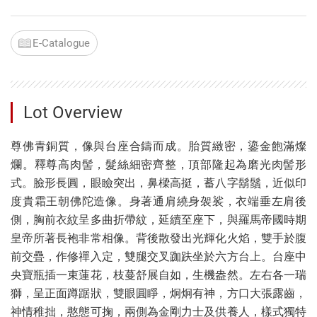
E-Catalogue
Lot Overview
尊佛青銅質，像與台座合鑄而成。胎質緻密，鎏金飽滿燦
爛。釋尊高肉髻，髮絲細密齊整，頂部隆起為磨光肉髻形
式。臉形長圓，眼瞼突出，鼻樑高挺，蓄八字鬍鬚，近似印
度貴霜王朝佛陀造像。身著通肩繞身袈裟，衣端垂左肩後
側，胸前衣紋呈多曲折帶紋，延續至座下，與羅馬帝國時期
皇帝所著長袍非常相像。背後散發出光輝化火焰，雙手於腹
前交疊，作修禪入定，雙腿交叉跏趺坐於六方台上。台座中
央寶瓶插一束蓮花，枝蔓舒展自如，生機盎然。左右各一瑞
獅，呈正面蹲踞狀，雙眼圓睜，炯炯有神，方口大張露齒，
神情稚拙，憨態可掬，兩側為金剛力士及供養人，樣式獨特