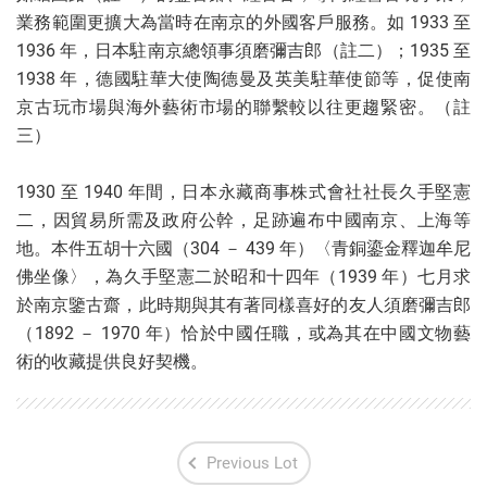
業務範圍更擴大為當時在南京的外國客戶服務。如 1933 至
1936 年，日本駐南京總領事須磨彌吉郎（註二）；1935 至
1938 年，德國駐華大使陶德曼及英美駐華使節等，促使南
京古玩市場與海外藝術市場的聯繫較以往更趨緊密。（註
三）
1930 至 1940 年間，日本永藏商事株式會社社長久手堅憲
二，因貿易所需及政府公幹，足跡遍布中國南京、上海等
地。本件五胡十六國（304 － 439 年）〈青銅鎏金釋迦牟尼
佛坐像〉，為久手堅憲二於昭和十四年（1939 年）七月求
於南京鑒古齋，此時期與其有著同樣喜好的友人須磨彌吉郎
（1892 － 1970 年）恰於中國任職，或為其在中國文物藝
術的收藏提供良好契機。
Previous Lot