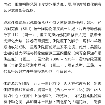
內斂，風格明顯承襲印度犍陀羅造像，展現印度希臘化的睿
智與寫實審美風格。
與本件釋迦牟尼佛造像風格相似之博物館藏佳例，如出土於
西爾克裡（Sikri）拉合爾博物館庋藏一世紀〈片岩浮雕佛傳
故事 11〉（圖一），畫面洞窟內佛陀正修禪入定，散發出
光輝化火焰，舔卷石窟洞壁，佛陀座下的獅子、鹿和小羊溫
順地或站或臥，呈現佛陀面前眾生安寧之境。此外，美國波
士頓哈佛大學福格博物館庋藏三至四世紀〈銅鎏金釋迦牟尼
佛坐像〉（圖二），及北魏（386 － 535年）漢地犍陀羅風
格〈青銅鎏金釋迦牟尼佛〉（圖三），兩者造型、工藝、時
代風格皆與本件尊像極為相似，可資參考。
佛教源起於印度，西元一世紀前後，因大乘佛教興起，出現
佛陀造像和菩薩像。貴霜王朝（西元一至三世紀）誕生兩大
藝術中心：恆河中上游地區的「秣菟羅」，衣紋輕柔貼體富
有律動之美，具印度本土風格；西北部的「犍陀羅」，造像