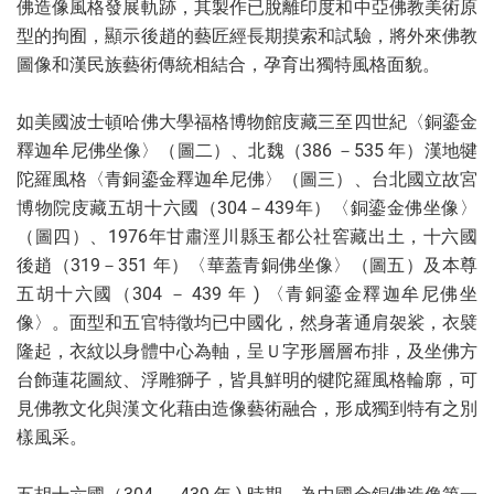
佛造像風格發展軌跡，其製作已脫離印度和中亞佛教美術原
型的拘囿，顯示後趙的藝匠經長期摸索和試驗，將外來佛教
圖像和漢民族藝術傳統相結合，孕育出獨特風格面貌。
如美國波士頓哈佛大學福格博物館庋藏三至四世紀〈銅鎏金
釋迦牟尼佛坐像〉（圖二）、北魏（386 －535 年）漢地犍
陀羅風格〈青銅鎏金釋迦牟尼佛〉（圖三）、台北國立故宮
博物院庋藏五胡十六國（304－439年）〈銅鎏金佛坐像〉
（圖四）、1976年甘肅涇川縣玉都公社窖藏出土，十六國
後趙（319－351 年）〈華蓋青銅佛坐像〉（圖五）及本尊
五胡十六國（304 － 439 年 ) 〈青銅鎏金釋迦牟尼佛坐
像〉。面型和五官特徵均已中國化，然身著通肩袈裟，衣襞
隆起，衣紋以身體中心為軸，呈Ｕ字形層層布排，及坐佛方
台飾蓮花圖紋、浮雕獅子，皆具鮮明的犍陀羅風格輪廓，可
見佛教文化與漢文化藉由造像藝術融合，形成獨到特有之別
樣風采。