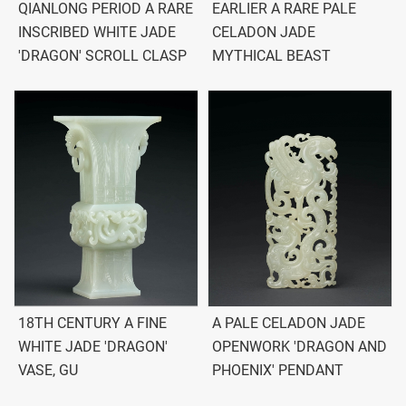
QIANLONG PERIOD A RARE
EARLIER A RARE PALE
INSCRIBED WHITE JADE
CELADON JADE
'DRAGON' SCROLL CLASP
MYTHICAL BEAST
18TH CENTURY A FINE
A PALE CELADON JADE
WHITE JADE 'DRAGON'
OPENWORK 'DRAGON AND
VASE, GU
PHOENIX' PENDANT