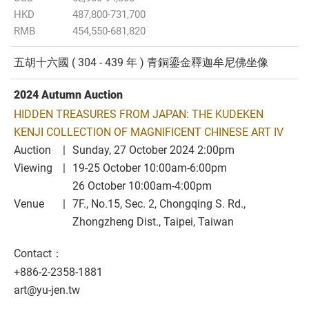
HKD
487,800-731,700
RMB
454,550-681,820
五胡十六國 ( 304 - 439 年 ) 青銅鎏金釋迦牟尼佛坐像
2024 Autumn Auction
HIDDEN TREASURES FROM JAPAN: THE KUDEKEN
KENJI COLLECTION OF MAGNIFICENT CHINESE ART IV
Auction
Sunday, 27 October 2024 2:00pm
Viewing
19-25 October 10:00am-6:00pm
26 October 10:00am-4:00pm
Venue
7F., No.15, Sec. 2, Chongqing S. Rd.,
Zhongzheng Dist., Taipei, Taiwan
Contact：
+886-2-2358-1881
art@yu-jen.tw