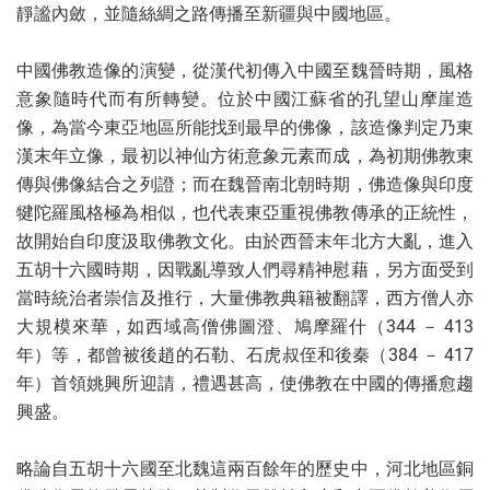
靜謐內斂，並隨絲綢之路傳播至新疆與中國地區。
中國佛教造像的演變，從漢代初傳入中國至魏晉時期，風格
意象隨時代而有所轉變。位於中國江蘇省的孔望山摩崖造
像，為當今東亞地區所能找到最早的佛像，該造像判定乃東
漢末年立像，最初以神仙方術意象元素而成，為初期佛教東
傳與佛像結合之列證；而在魏晉南北朝時期，佛造像與印度
犍陀羅風格極為相似，也代表東亞重視佛教傳承的正統性，
故開始自印度汲取佛教文化。由於西晉末年北方大亂，進入
五胡十六國時期，因戰亂導致人們尋精神慰藉，另方面受到
當時統治者崇信及推行，大量佛教典籍被翻譯，西方僧人亦
大規模來華，如西域高僧佛圖澄、鳩摩羅什（344 － 413
年）等，都曾被後趙的石勒、石虎叔侄和後秦（384 － 417
年）首領姚興所迎請，禮遇甚高，使佛教在中國的傳播愈趨
興盛。
略論自五胡十六國至北魏這兩百餘年的歷史中，河北地區銅