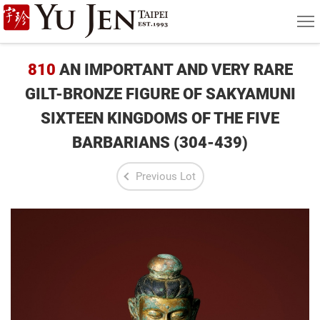
Yu
MEN
Jen
Taipei
810
AN IMPORTANT AND VERY RARE
Art
GILT-BRONZE FIGURE OF SAKYAMUNI
SIXTEEN KINGDOMS OF THE FIVE
&
BARBARIANS (304-439)
Antique
Auction
Previous Lot
|
Private
Sales