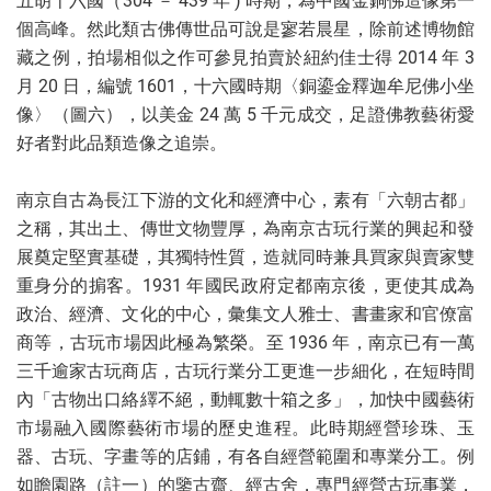
五胡十六國（304 － 439 年 ) 時期，為中國金銅佛造像第一
個高峰。然此類古佛傳世品可說是寥若晨星，除前述博物館
藏之例，拍場相似之作可參見拍賣於紐約佳士得 2014 年 3
月 20 日，編號 1601，十六國時期〈銅鎏金釋迦牟尼佛小坐
像〉（圖六），以美金 24 萬 5 千元成交，足證佛教藝術愛
好者對此品類造像之追崇。
南京自古為長江下游的文化和經濟中心，素有「六朝古都」
之稱，其出土、傳世文物豐厚，為南京古玩行業的興起和發
展奠定堅實基礎，其獨特性質，造就同時兼具買家與賣家雙
重身分的掮客。1931 年國民政府定都南京後，更使其成為
政治、經濟、文化的中心，彙集文人雅士、書畫家和官僚富
商等，古玩市場因此極為繁榮。至 1936 年，南京已有一萬
三千逾家古玩商店，古玩行業分工更進一步細化，在短時間
內「古物出口絡繹不絕，動輒數十箱之多」，加快中國藝術
市場融入國際藝術市場的歷史進程。此時期經營珍珠、玉
器、古玩、字畫等的店鋪，有各自經營範圍和專業分工。例
如瞻園路（註一）的鑒古齋、經古舍，專門經營古玩事業，