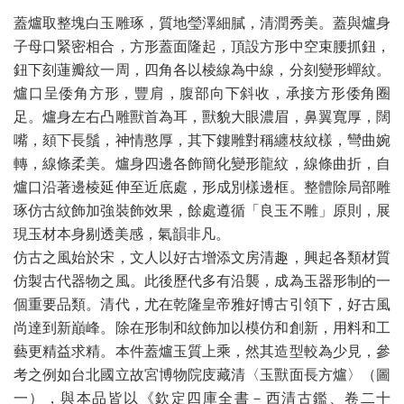
蓋爐取整塊白玉雕琢，質地瑩澤細膩，清潤秀美。蓋與爐身
子母口緊密相合，方形蓋面隆起，頂設方形中空束腰抓鈕，
鈕下刻蓮瓣紋一周，四角各以棱線為中線，分刻變形蟬紋。
爐口呈倭角方形，豐肩，腹部向下斜收，承接方形倭角圈
足。爐身左右凸雕獸首為耳，獸貌大眼濃眉，鼻翼寬厚，闊
嘴，頦下長鬚，神情憨厚，其下鏤雕對稱纏枝紋樣，彎曲婉
轉，線條柔美。爐身四邊各飾簡化變形龍紋，線條曲折，自
爐口沿著邊棱延伸至近底處，形成別樣邊框。整體除局部雕
琢仿古紋飾加強裝飾效果，餘處遵循「良玉不雕」原則，展
現玉材本身剔透美感，氣韻非凡。
仿古之風始於宋，文人以好古增添文房清趣，興起各類材質
仿製古代器物之風。此後歷代多有沿襲，成為玉器形制的一
個重要品類。清代，尤在乾隆皇帝雅好博古引領下，好古風
尚達到新巔峰。除在形制和紋飾加以模仿和創新，用料和工
藝更精益求精。本件蓋爐玉質上乘，然其造型較為少見，參
考之例如台北國立故宮博物院庋藏清〈玉獸面長方爐〉（圖
一），與本品皆以《欽定四庫全書－西清古鑑、卷二十