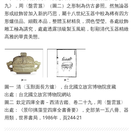
九》，周〈盤雲簋〉（圖二）之形制為仿古參照。然無論器
形或紋飾皆加入新的巧思，屬十八世紀玉器中較為稀有四方
形爐佳品。細觀本品，整體玉材精良，潤色瑩瑩。各處紋飾
雕工極為講究，處處透露頂級製玉風範，彰顯清代玉器精緻
高雅的華貴美態。
圖一 清〈玉獸面長方爐〉，台北國立故宮博物院庋藏
出處：台北國立故宮博物院網站
圖二 欽定四庫全書－西清古鑑、卷二十九，周〈盤雲簋〉
出處：《景印摛藻堂四庫全書薈要》，史部第一五八冊、器
用類，世界書局，1986年，頁244-21