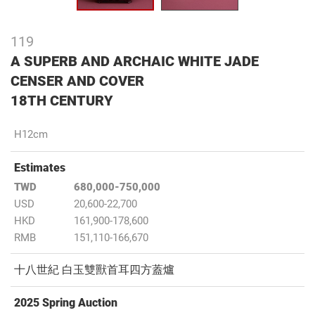
119
A SUPERB AND ARCHAIC WHITE JADE
CENSER AND COVER
18TH CENTURY
H12cm
Estimates
TWD
680,000-750,000
USD
20,600-22,700
HKD
161,900-178,600
RMB
151,110-166,670
十八世紀 白玉雙獸首耳四方蓋爐
2025 Spring Auction