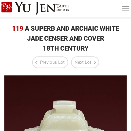
Yu
MEN
Jen
Taipei
119
A SUPERB AND ARCHAIC WHITE
Art
JADE CENSER AND COVER
18TH CENTURY
&
Antique
Previous Lot
Next Lot
Auction
|
Private
Sales