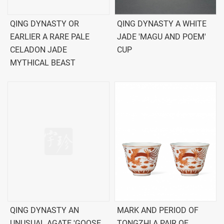
QING DYNASTY OR
QING DYNASTY A WHITE
EARLIER A RARE PALE
JADE 'MAGU AND POEM'
CELADON JADE
CUP
MYTHICAL BEAST
QING DYNASTY AN
MARK AND PERIOD OF
UNUSUAL AGATE 'GOOSE
TONGZHI A PAIR OF