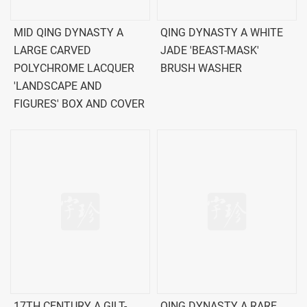
MID QING DYNASTY A
QING DYNASTY A WHITE
LARGE CARVED
JADE 'BEAST-MASK'
POLYCHROME LACQUER
BRUSH WASHER
'LANDSCAPE AND
FIGURES' BOX AND COVER
17TH CENTURY A GILT-
QING DYNASTY A RARE