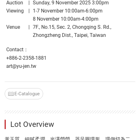
Auction
Sunday, 9 November 2025 3:00pm
Viewing
1-7 November 10:00am-6:00pm
8 November 10:00am-4:00pm
Venue
7F., No.15, Sec. 2, Chongqing S. Rd.,
Zhongzheng Dist., Taipei, Taiwan
Contact：
+886-2-2358-1881
art@yu-jen.tw
E-Catalogue
Lot Overview
黃玉質，細膩柔潤，光澤瑩瑩。器呈圓環形，環側切為二，