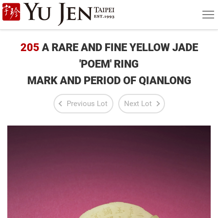
Yu
MEN
Jen
Taipei
205
A RARE AND FINE YELLOW JADE
Art
'POEM' RING
MARK AND PERIOD OF QIANLONG
&
Antique
Previous Lot
Next Lot
Auction
|
Private
Sales