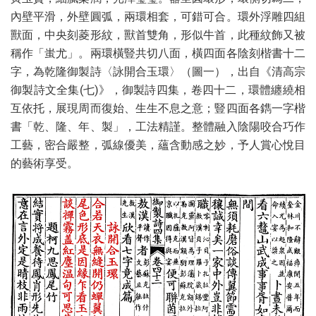
內壁平滑，外壁圓弧，兩環相套，可錯可合。環外浮雕四組
獸面，中央刻菱形紋，獸首雙角，形似牛首，此種紋飾又被
稱作「蚩尤」。兩環橫豎共切八面，橫四面各陰刻楷書十二
字，為乾隆御製詩〈詠開合玉環〉（圖一），出自《清高宗
御製詩文全集(七)》，御製詩四集，卷四十二，環體纏繞相
互依托，展現周而復始、生生不息之意；豎四面各鐫一字楷
書「乾、隆、年、製」，工法精謹。整體融入陰陽咬合巧作
工藝，密合嚴整，弧線優美，蘊含動感之妙，予人賞心悅目
的藝術享受。