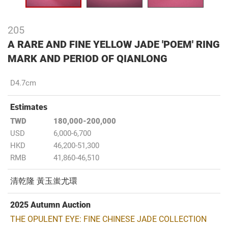
205
A RARE AND FINE YELLOW JADE 'POEM' RING
MARK AND PERIOD OF QIANLONG
D4.7cm
Estimates
TWD
180,000-200,000
USD
6,000-6,700
HKD
46,200-51,300
RMB
41,860-46,510
清乾隆 黃玉蚩尤環
2025 Autumn Auction
THE OPULENT EYE: FINE CHINESE JADE COLLECTION