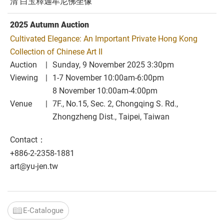
清 白玉釋迦牟尼佛坐像
2025 Autumn Auction
Cultivated Elegance: An Important Private Hong Kong
Collection of Chinese Art II
Auction
Sunday, 9 November 2025 3:30pm
Viewing
1-7 November 10:00am-6:00pm
8 November 10:00am-4:00pm
Venue
7F., No.15, Sec. 2, Chongqing S. Rd.,
Zhongzheng Dist., Taipei, Taiwan
Contact：
+886-2-2358-1881
art@yu-jen.tw
E-Catalogue