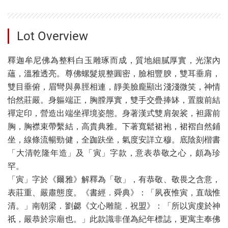
Lot Overview
釋迦牟尼佛為整料白玉雕琢而成，質地細膩厚實，光潔內
蘊，溫雅透亮。尊佛螺髮規整圓密，臉相豐腴，雙耳垂肩，
雙目垂俯，眉彎與鼻脛相連，靜美臉龐顯出淺淺微笑，神情
怡然莊嚴。身軀端正，胸膛厚實，雙手交疊捧缽，置腹前結
禪定印，營造出端坐禪境姿態。身著漢式雙肩袈裟，袒露前
胸，胸襟束帶繫結，高貴典雅。下著寬鬆裙袍，裙褶自然鋪
坐，線條流暢勁健，全跏趺坐，氣度安詳立穆。底陰刻楷書
「大清乾隆年造」及「寅」字款，意表恭敬之心，頗為珍
罕。
「寅」字於《爾雅》解釋為「敬」，有恭敬、敬畏之含意，
表莊重、嚴肅態度。《書經．舜典》：「夙夜惟寅，直哉惟
清。」南朝梁．劉勰《文心雕龍．祝盟》：「所以寅虔於神
祇，嚴恭於宗廟也。」此款識非僅為紀年標誌，更寓主奉佛