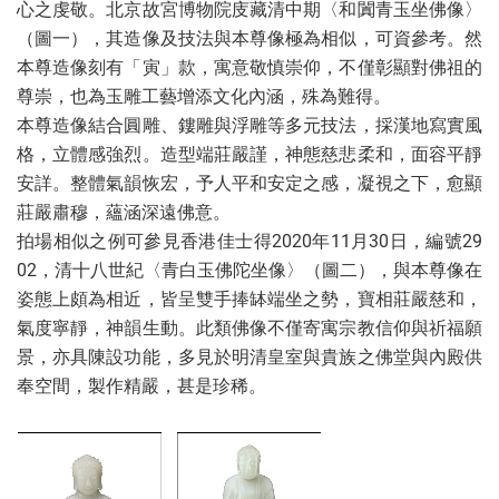
心之虔敬。北京故宮博物院庋藏清中期〈和闐青玉坐佛像〉
（圖一），其造像及技法與本尊像極為相似，可資參考。然
本尊造像刻有「寅」款，寓意敬慎崇仰，不僅彰顯對佛祖的
尊崇，也為玉雕工藝增添文化內涵，殊為難得。
本尊造像結合圓雕、鏤雕與浮雕等多元技法，採漢地寫實風
格，立體感強烈。造型端莊嚴謹，神態慈悲柔和，面容平靜
安詳。整體氣韻恢宏，予人平和安定之感，凝視之下，愈顯
莊嚴肅穆，蘊涵深遠佛意。
拍場相似之例可參見香港佳士得2020年11月30日，編號29
02，清十八世紀〈青白玉佛陀坐像〉（圖二），與本尊像在
姿態上頗為相近，皆呈雙手捧缽端坐之勢，寶相莊嚴慈和，
氣度寧靜，神韻生動。此類佛像不僅寄寓宗教信仰與祈福願
景，亦具陳設功能，多見於明清皇室與貴族之佛堂與內殿供
奉空間，製作精嚴，甚是珍稀。