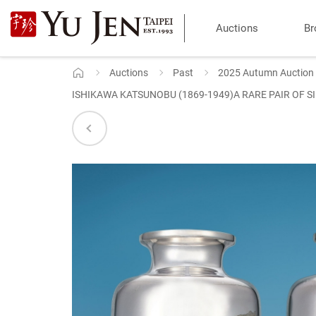
Yu
Auctions
Br
Jen
Taipei
Auctions
Past
2025 Autumn Auction
Home
ISHIKAWA KATSUNOBU (1869-1949)A RARE PAIR OF SI
Art
&
Antique
Auction
|
Private
Sales