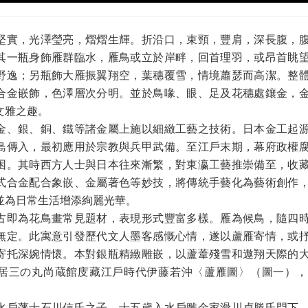
堅實，光澤瑩亮，熠熠生輝。折沿口，束頸，豐肩，深長腹，
其一瓶身飾雁群臨水，雁鳥或立於岸畔，回首理羽，或昂首眺
野逸；另瓶飾大雁振翼翔空，葉穗覆雪，情境蕭瑟而高潔。整
合金嵌飾，色澤層次分明。並於鳥喙、眼、足及花穗處鑲金，
文雅之趣。
金、銀、銅、鐵等諸金屬上施以細緻工藝之技術。日本金工起
島傳入，最初應用於宗教與兵甲武備。至江戶末期，幕府政權
困。其時西方人士與日本往來漸繁，對東瀛工藝推崇備至，收
式合金配合象嵌、金屬著色等妙技，將傳統手藝化為藝術創作
並為日常生活增添絢麗光華。
古即為花鳥畫常見題材，表現形式豐富多樣。雁為候鳥，隨四
無定。此寓意引發歷代文人墨客感慨心情，遂以蘆雁寄情，或
寄托深婉情懷。本對銀瓶精緻雕嵌，以蘆葦殘雪和遨翔天際的
居三の丸尚蔵館庋藏江戶時代伊藤若沖〈蘆雁圖〉（圖一），
水戶藩士石川信氏之子。十五歲入水戶雕金家滑川貞勝氏門下