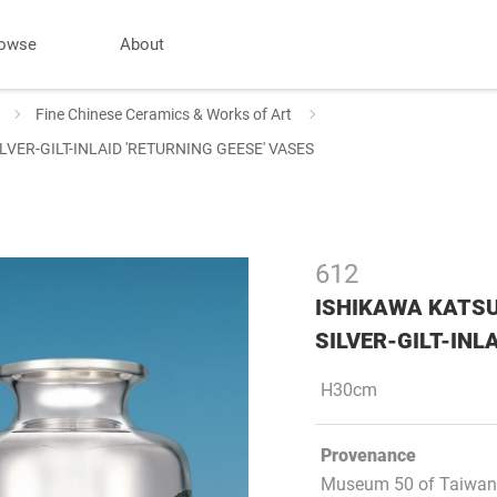
owse
About
Fine Chinese Ceramics & Works of Art
LVER-GILT-INLAID 'RETURNING GEESE' VASES
612
ISHIKAWA KATSU
SILVER-GILT-INL
H30cm
Provenance
Museum 50 of Taiwan 