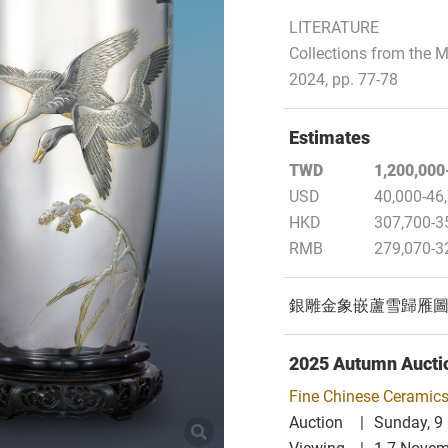
LITERATURE
Collections from the
2024, pp. 77-78
Estimates
TWD
1,200,000
USD
40,000-46
HKD
307,700-3
RMB
279,070-3
銀雕金象嵌蘆雪歸雁
2025 Autumn Aucti
Fine Chinese Ceramics
Auction
Sunday, 9