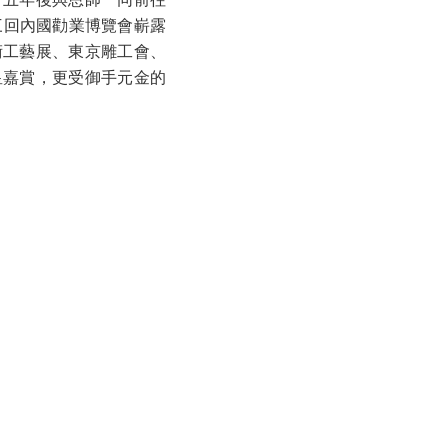
三回內國勸業博覽會嶄露
術工藝展、東京雕工會、
皇嘉賞，更受御手元金的