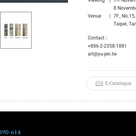
Viewing
1-7 Nove
8 Novemb
Venue
7F., No.15
Taipei, Ta
Contact：
+886-2-2358-1881
art@yu-jen.tw
E-Catalogue