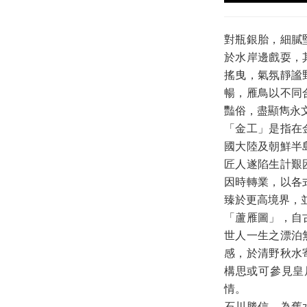
對瓶銀胎，細膩
於水岸邊戲耍，
搖曳，氣氛靜謐
暢，雁鳥以不同
豔俗，盡顯雋永
「金工」是指在
國大陸及朝鮮半
匠人遂陷生計艱
因時轉業，以各
臻於更高境界，
「蘆雁圖」，自
世人一生之漂泊
感，於清野秋水
構思或可參見皇
情。
石川勝信，為舊