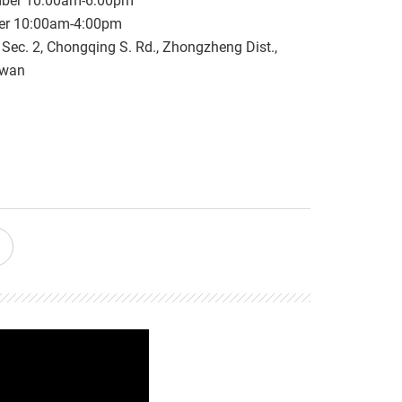
mber 10:00am-6:00pm
er 10:00am-4:00pm
, Sec. 2, Chongqing S. Rd., Zhongzheng Dist.,
iwan