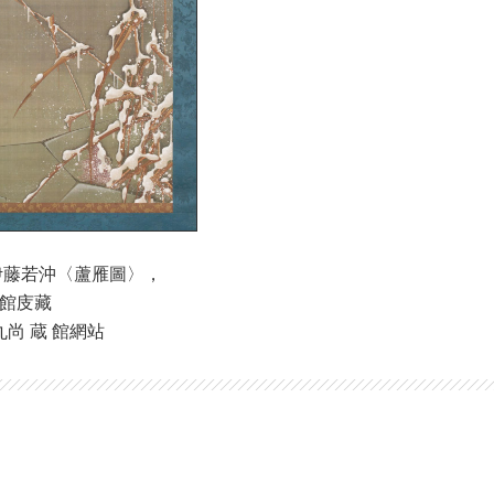
伊藤若沖〈蘆雁圖〉，
 館庋藏
尚 蔵 館網站