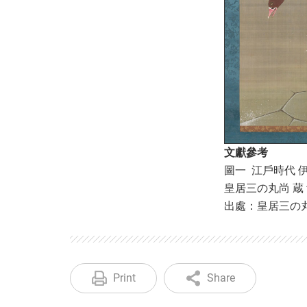
文獻參考
圖一 江戶時代 
皇居三の丸尚 蔵
出處：皇居三の丸
Print
Share