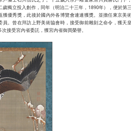
二歲獨立投入創作，同年（明治二十三年，1890年），便於第
瓶獲優秀獎，此後於國內外各博覽會連連獲獎。並擔任東京美
委員。曾在拜訪上野美術協會時，接受御前雕刻之命令，獲天
多次接受宮內省委託，獲宮內省御買榮譽。