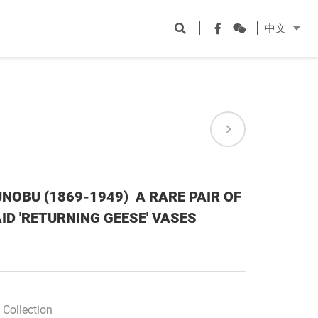
Open
Facebook
WeChat
中文
search
NOBU (1869-1949) A RARE PAIR OF
AID 'RETURNING GEESE' VASES
Collection