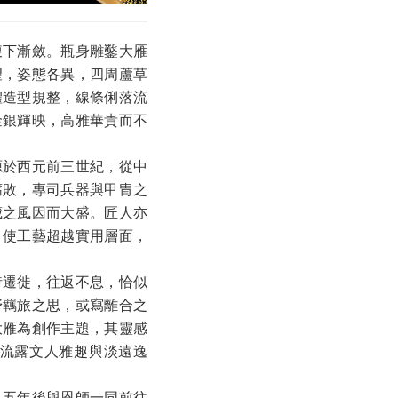
腹下漸斂。瓶身雕鑿大雁
望，姿態各異，四周蘆草
體造型規整，線條俐落流
金銀輝映，高雅華貴而不
源於西元前三世紀，從中
腐敗，專司兵器與甲冑之
藏之風因而大盛。匠人亦
，使工藝超越實用層面，
時遷徙，往返不息，恰似
抒羈旅之思，或寫離合之
大雁為創作主題，其靈感
流露文人雅趣與淡遠逸
，五年後與恩師一同前往