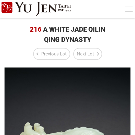
Yu
MEN
Jen
Taipei
216
A WHITE JADE QILIN
Art
QING DYNASTY
&
Previous Lot
Next Lot
Antique
Auction
|
Private
Sales