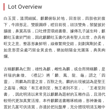
Lot Overview
白玉質，溫潤細膩。麒麟俯臥於地，回首狀，四肢收於腹
下，牛蹄形足。雙眼圓睜，瞪目前視，頭頂雙角，鬃髮披於
腦後，鼻翼高張，口吐煙雲環繞書冊。據傳孔子誕生時，麒
麟吐玉書於門前，因此麒麟吐玉書代表有聖人出世，亦具有
旺文之意。整器形象鮮明，線條繁簡交錯，刻劃寓剛於柔，
如意形雲朵處巧留金黃皮色，猶如朝陽金光灑落，典美絢
爛。
古稱麒麟為仁獸，雄性為麒，雌性為麟，或合而簡稱麟，是
祥瑞的象徵。《禮記》將「麟、鳳、龍、龜」謂之「四
靈」，而麟為四靈之首，百獸之先。麟的出現被認為是聖王
之嘉瑞，傳說「有王者則至，無王者則不至」、「王者至則
書」，因此明清以來常見以麒麟為題材的玉雕作品，且清代
較明代更加真實活潑。本件麒麟送書雕琢精緻，形神兼備，
置於几案可供清賞，亦適於把玩盤摩，充分體現明清玉雕中