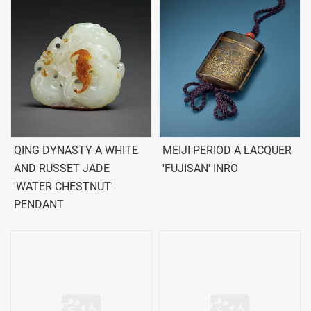
QING DYNASTY A WHITE
MEIJI PERIOD A LACQUER
AND RUSSET JADE
'FUJISAN' INRO
'WATER CHESTNUT'
PENDANT