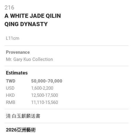
216
A WHITE JADE QILIN
QING DYNASTY
L11cm
Provenance
Mr. Gary Kuo Collection
Estimates
TWD
50,000-70,000
USD
1,600-2,200
HKD
12,500-17,500
RMB
11,110-15,560
清 白玉麒麟送書
2026亞洲藝術