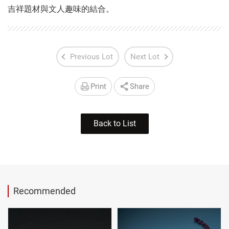
吉祥題材與文人趣味的結合。
Previous Lot
Next Lot
Print
Share
Back to List
Recommended