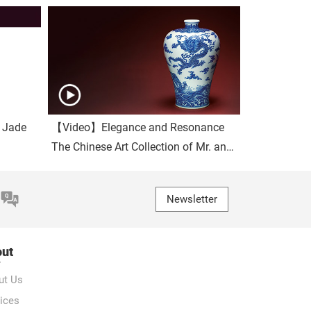
e Jade
【Video】Elegance and Resonance
The Chinese Art Collection of Mr. and
Mrs. Gold II
Newsletter
ut
ut Us
ices