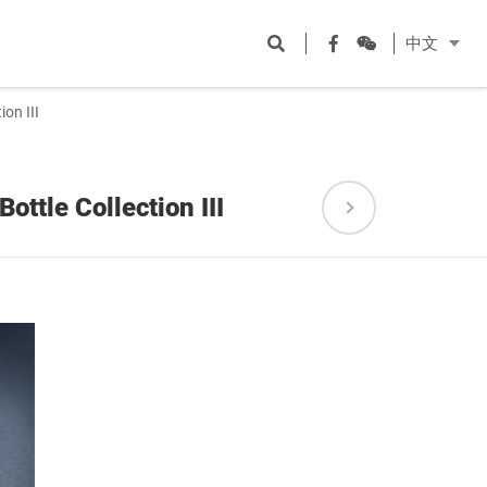
Open
Facebook
WeChat
中文
search
on III
ttle Collection III