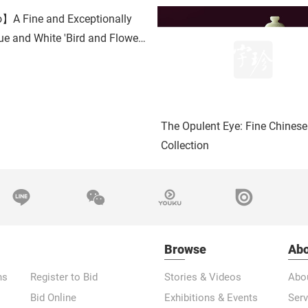
】A Fine and Exceptionally
ue and White 'Bird and Flower'
ask
The Opulent Eye: Fine Chines
Collection
Browse
Abo
ns
Register to Bid
Stories & Videos
Abo
Bid Online
Exhibitions & Events
Serv