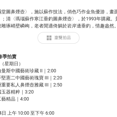
滿堂圖鼻煙壺〉，施以蘇作技法，俏色巧作金魚優游，畫
；清〈瑪瑙蘇作寒江垂釣圖鼻煙壺〉，於1993年購藏。
腹雕琢峭壁嶙峋，老者閒適倚躺於岩岸邊垂釣，情趣盎然
4春季拍賣
日（星期日）
斯中國藝術珍藏 II｜2:00
憲二中國藝術瑰寶 III｜2:20
要私人鼻煙壺雅藏 III｜2:50
玉器精粹｜3:20
藝精品｜4:00
日 上午 10:00 至下午 6:00