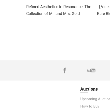
【Video
Rare Bl
Moonfl
Refined Aesthetics in Resonance: The
Collection of Mr. and Mrs. Gold
Auctions
Upcoming Auctio
How to Buy