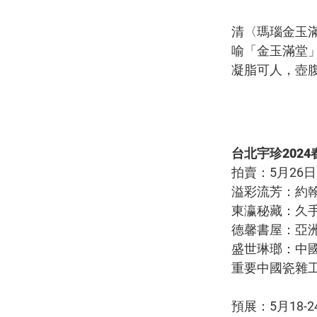
清〈瑪瑙金玉
喻「金玉滿堂」
凝脂可人，壺
台北宇珍202
拍賣：5月26
溢彩流芳：約翰曼
東瀛秘藏：久手堅
德馨書屋：亞洲重
盛世琳瑯：中國
重要中國瓷雜工
預展：5月18-24