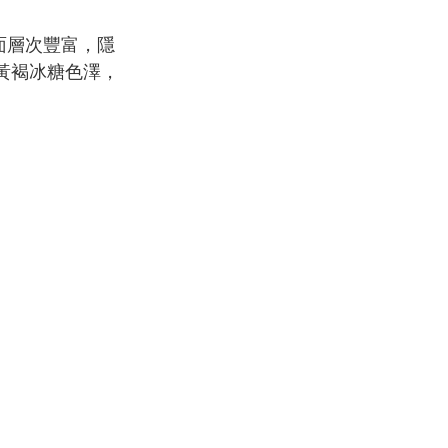
面層次豐富，隱
黃褐冰糖色澤，
。