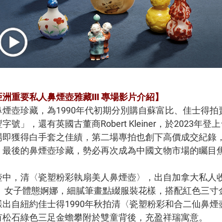
洲重要私人鼻煙壺雅藏III 專場影片介紹】
煙壺珍藏，為1990年代初期分別購自蘇富比、佳士得拍
號」，還有英國古董商Robert Kleiner，於2023年
場即獲得白手套之佳績，第二場專拍也創下高價成交紀錄
」最後的鼻煙壺珍藏，勢必再次成為中國文物市場的矚目
壺中，清〈瓷塑粉彩執扇美人鼻煙壺〉，出自加拿大私人
拍。女子體態婀娜，細膩筆畫點綴服裝花樣，搭配紅色三寸
出自紐約佳士得1990年秋拍清〈瓷塑粉彩和合二仙鼻煙
有松石綠色三足金蟾攀附於雙童背後，充盈祥瑞寓意。