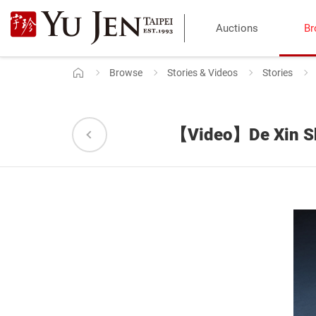
Yu
Auctions
Br
Jen
Taipei
Browse
Stories & Videos
Stories
Home
Art
&
【Video】De Xin Shu 
Antique
Auction
|
Private
Sales