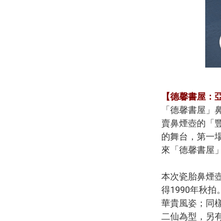
【
德馨書屋：亞
「德馨書屋」鼻
賣鼻煙壺的「豐字
的舞台，第一
來「德馨書屋
本次瓷胎鼻煙
得1990年秋
華貴風姿；同樣
二仙為型，另