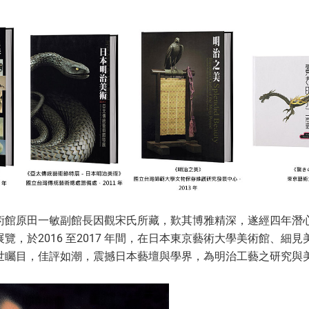
術館原田一敏副館長因觀宋氏所藏，歎其博雅精深，遂經四年潛
覽，於2016 至2017 年間，在日本東京藝術大學美術館、細
世矚目，佳評如潮，震撼日本藝壇與學界，為明治工藝之研究與