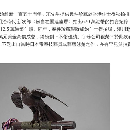
值明治維新一百五十周年，宋先生提供數件珍藏於香港佳士得秋拍
治時代 新次郎〈鐵自在鷹連座屏〉拍出670 萬港幣的拍賣紀
12.5 萬港幣佳績。同年，幾件珍藏現蹤紐約佳士得拍場，濤川
5 萬元美金高價成交，紛紛創下不俗佳績。宇珍公司很榮幸於此
，不乏出自當時日本帝室技藝員或藝壇翹楚之作，亦有罕見於拍