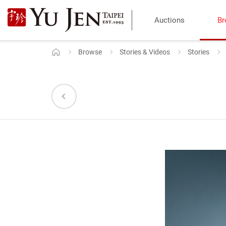
Yu
Auctions
Br
Jen
Taipei
Browse
Stories & Videos
Stories
Home
Art
&
Antique
Auction
|
Private
Sales