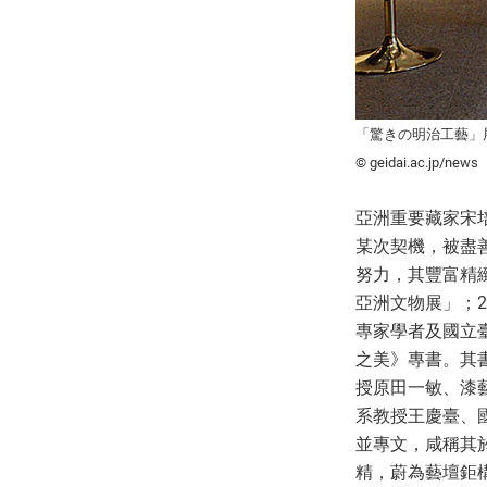
「驚きの明治工藝」
© geidai.ac.jp/news
亞洲重要藏家宋
某次契機，被盡
努力，其豐富精緻
亞洲文物展」；2
專家學者及國立
之美》專書。其
授原田一敏、漆
系教授王慶臺、
並專文，咸稱其
精，蔚為藝壇鉅