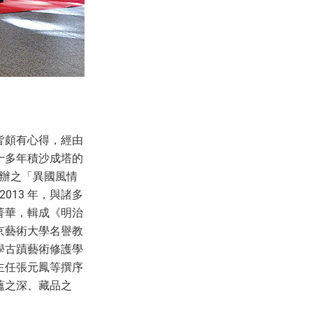
皆頗有心得，經由
十多年積沙成塔的
籌辦之「異國風情
013 年，與諸多
菁華，輯成《明治
京藝術大學名譽教
學古蹟藝術修護學
主任張元鳳等撰序
蘊之深、藏品之