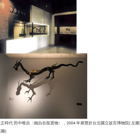
 大正時代 田中唯吉〈鐵自在龍置物〉，2004 年展覽於台北國立故宮博物院( 左圖)
圖)