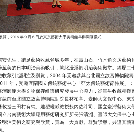
展覽，2016 年９月６日於東京藝術大學美術館舉辦開幕儀式
培安先生，踏足藝術收藏領域多年，在壽山石、竹木角文房藝術
善至美的日本明治美術吸引，就此浸淫於明治美術殿堂。經歷二
收藏引起關注及讚賞，2004 年受邀參與台北國立故宮博物院
011 年，受邀宜蘭國立傳統藝術中心「亞太傳統藝術節特展」；2
臺灣師範大學文物保存維護研究發展中心協力，從畢生收藏精擇
書蒙前台北國立故宮博物院副院長林柏亭、臺師大文保中心、東
藝教授三田村有純、雕塑權威教授藪內佐斗司、國立臺灣藝術大
國立台南藝術大學應用藝術研究所所長張清淵、臺師大文保中心
於明治美術之研究與欣賞，實為一大貢獻。群賢讚譽，共證其藝
構。