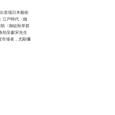
推出首場日本藝術
錄；江戶時代〈鐵
惣助〈御紋秋草群
次春拍呈獻宋先生
賣市場者，尤顯彌