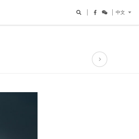
Open
Facebook
WeChat
中文
search