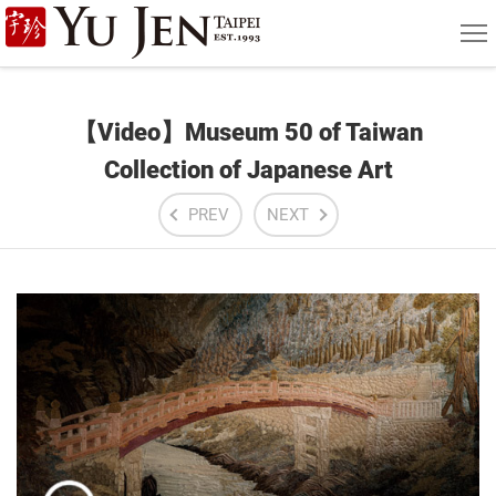
Yu
MEN
Jen
Taipei
【Video】Museum 50 of Taiwan
Art
Collection of Japanese Art
&
PREV
NEXT
Antique
Auction
|
Private
Sales