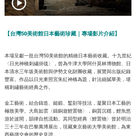
【
台灣50美術館日本藝術珍藏｜
專場影片介紹】
本場呈獻一批台灣50美術館的精緻日本藝術收藏。十九世紀
〈日光神橋刺繡掛毯〉，曾為牛津大學阿什莫林博物館、日
本清水三年坂美術館與伊勢文化財團收藏，展覽與出版紀錄
豐富。作品以日光東照宮朱紅神橋為題，針法細膩華美，堪
稱刺繡藝術經典之作。
金工藝術，結合鑄造、鎚鍛、鏨刻等技法，凝聚日本工藝的
極致美學。大島如雲〈鑄銅遊鯉置物〉，銅質沉穩，鯉魚悠
游於波間，韻律自然流動。其同型經典〈鯉置物〉曾於明治
三十三年在巴黎萬博展出，現藏東京藝術大學美術館，為東
西藝壇交會的歷史見證。