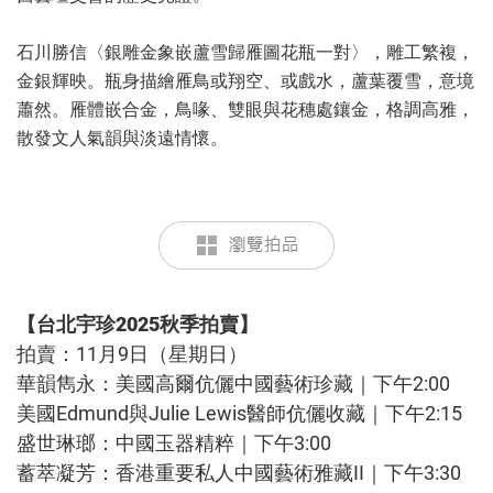
石川勝信〈銀雕金象嵌蘆雪歸雁圖花瓶一對〉，雕工繁複，
金銀輝映。瓶身描繪雁鳥或翔空、或戲水，蘆葉覆雪，意境
蕭然。雁體嵌合金，鳥喙、雙眼與花穗處鑲金，格調高雅，
散發文人氣韻與淡遠情懷。
【台北宇珍2025秋季拍賣】
拍賣：11月9日（星期日）
華韻雋永：美國高爾伉儷中國藝術珍藏｜下午2:00
美國Edmund與Julie Lewis醫師伉儷收藏｜下午2:15
盛世琳瑯：中國玉器精粹｜下午3:00
蓄萃凝芳：香港重要私人中國藝術雅藏II｜下午3:30