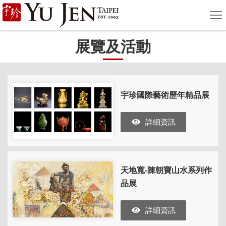
宇
選
單
珍
展覽及活動
國
際
藝
宇珍國際藝術歷年精品展
術
詳細資訊
|
Yu
Jen
天地寬-陳朝寶山水系列作
Taipei
品展
詳細資訊