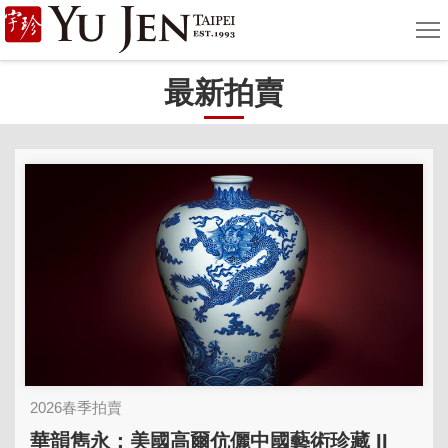
宇
選
單
珍
最新拍賣
國
際
藝
術
|
Yu
Jen
Taipei
2026春季拍賣
華韻雋永：美國高爾伉儷中國藝術珍藏 II