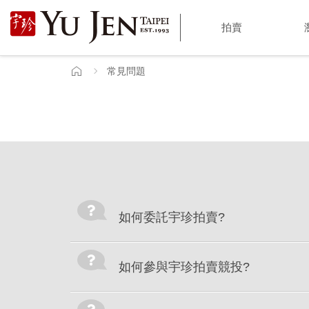
宇
拍賣
珍
國
常見問題
首
頁
際
藝
術
|
Yu
如何委託宇珍拍賣?
Jen
Taipei
如何參與宇珍拍賣競投?