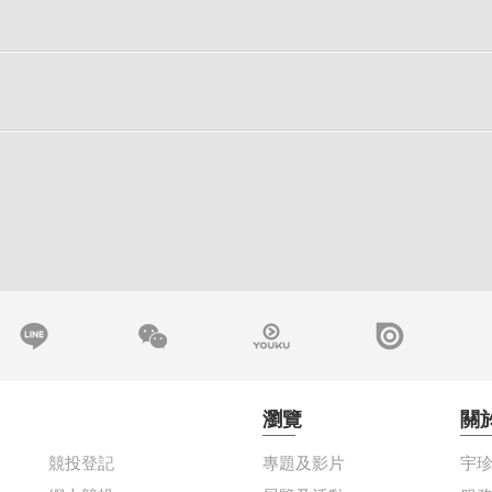
瀏覽
關
競投登記
專題及影片
宇