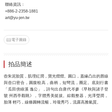
聯絡資訊：
+886-2-2358-1881
art@yu-jen.tw
電子圖錄
拍品簡述
壺朱泥胎質，肌理紅潤，寶光熠熠。圓口，蓋緣凸出的唇線
與壺口密合，圓腹較高，曲柄，短彎流，圈足。底刻行書
「瓜田傍綠溪 逸公」，詩句出自唐代岑參《早秋與諸子登
虢 州西亭觀眺》，字體秀美挺拔。綜觀整器，光澤瑩潤，
胎薄 輕巧，線條圓轉流暢，玲瓏秀巧，流露高雅氣質。