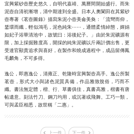
宜興紫砂壺歷史悠久，自明代嘉靖、萬曆間開始盛行。而朱
泥壺自清初漸增，清中期達到全盛。日本人奧闌田在其紫砂
壺專著《茗壺圖錄》描寫朱泥小壺美侖美奐：「流彎而仰，
鋬環而纖，輕似鴻毛，泥色純朱⋯⋯，通體柔情綽態，嬋娟
如妃子浴華清池中，故號曰：浴後妃子。」由於朱泥礦源有
限，加上採掘難度高，開採的純朱泥礦以斤兩計價出售，更
受達官顯貴追求與喜好，在製作和燒成過程中，成品留傳鳳
毛麟角，不可多得。
逸公，即惠逸公，清雍正、乾隆時宜興製壺高手。逸公所製
茗壺，形式大小與諸色泥質具備，作品雅致脫俗，巧而不
纖。書法無定體，楷、行、草書俱佳，真書高雅，楷書有唐
帖遺意。刻法竹刀、鋼刀均用，或沉著或飛舞。工巧一類，
可與孟臣相悉，故世稱「二惠」。
上一件
下一件