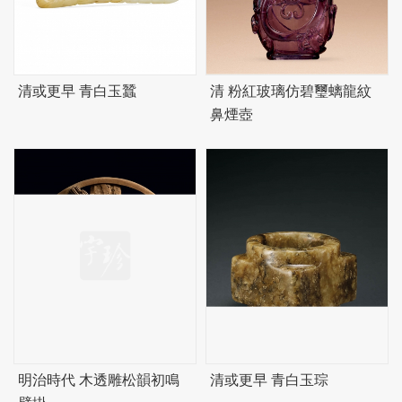
清或更早 青白玉蠶
清 粉紅玻璃仿
碧
璽螭龍紋
鼻煙壺
明治時代 木透雕松韻初鳴
清或更早 青白玉琮