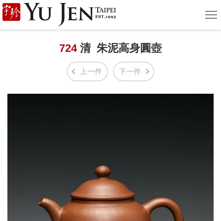
宇
選
單
珍
國
724
清 朱泥高身圓壺
際
上一件
下一件
藝
術
|
Yu
Jen
Taipei