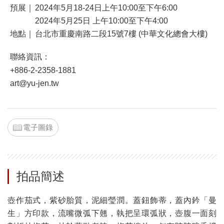
預展｜
2024年5月18-24日上午10:00至下午6:00
2024年5月25日 上午10:00至下午4:00
地點｜
台北市重慶南路二段15號7樓 (中華文化總會大樓)
聯絡資訊：
+886-2-2358-1881
art@yu-jen.tw
電子圖錄
拍品簡述
壺作茄式，紫砂胎質，泥細瑩潤。蓋鈕飾蒂，蓋內鈐「曼
生」方印款，流嘴微弧下翹，執把呈環弧狀，壺腹一面刻