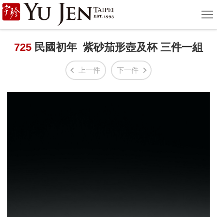
宇
選
單
珍
國
725
民國初年 紫砂茄形壺及杯 三件一組
際
上一件
下一件
藝
術
|
Yu
Jen
Taipei