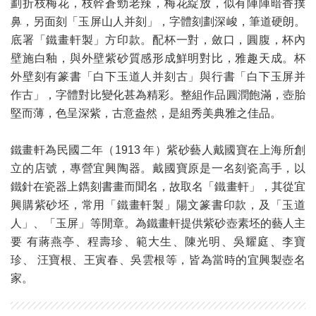
劃折枝梅花，枝幹蒼勁老辣，梅花綻放，似有陣陣暗香撲
鼻，另面刻「玉屏山人并刻」，字體刻劃深峻，筆道硬朗。
底署「鐵畫軒製」方印款。配杯一對，斂口，圓腹，杯內
壁施白釉，與外壁紫砂質感形成鮮明對比，雅趣天成。杯
外壁刻有篆書「白下玉道人并刻古」與行書「白下玉屏并
作古」，字體對比變化甚為精彩。整組作品圓潤飽滿，壺胎
堅而薄，色呈深紫，古意盎然，是組秀美典雅之佳品。
鐵畫軒為民國二年（1913 年）紫砂藝人戴國寶在上海所創
立的店號，專營宜興陶器。戴國寶原是一名刻瓷高手，以
鐵針在瓷器上鐫刻書畫而聞名，故取名「鐵畫軒」，其從宜
興購紫砂坯，常用「鐵畫軒製」陽文篆書印款，及「玉道
人」、「玉屏」等閒章。為鐵畫軒提供紫砂壺素坯的藝人主
要 有蔣燕亭、程壽珍、範大生、陳光明、吳耀庭、李寶
珍、 汪寶根、王寅春、吳雲根等，皆為當時的宜興製壺名
家。