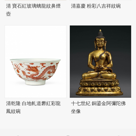
清 寶石紅玻璃螭龍紋鼻煙
清嘉慶 粉彩八吉祥紋碗
壺
清乾隆 白地軋道礬紅彩龍
十七世紀 銅鎏金阿彌陀佛
鳳紋碗
坐像