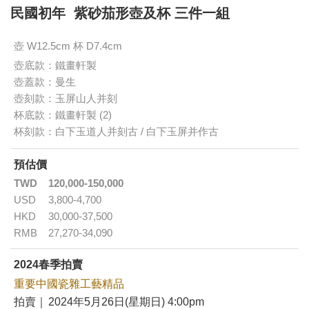
民國初年 紫砂茄形壺及杯 三件一組
壺 W12.5cm 杯 D7.4cm
壺底款：鐵畫軒製
壺蓋款：曼生
壺刻款：玉屏山人并刻
杯底款：鐵畫軒製 (2)
杯刻款：白下玉道人并刻古 / 白下玉屏并作古
預估價
TWD
120,000-150,000
USD
3,800-4,700
HKD
30,000-37,500
RMB
27,270-34,090
2024春季拍賣
重要中國瓷雜工藝精品
拍賣｜
2024年5月26日(星期日) 4:00pm