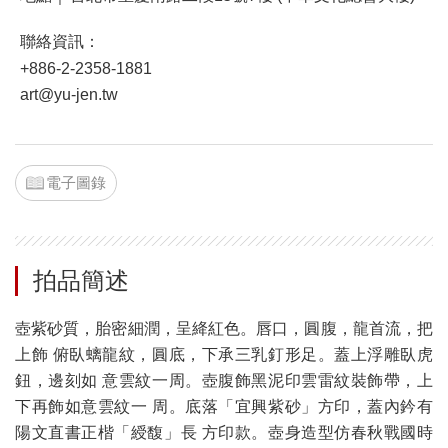
聯絡資訊：
+886-2-2358-1881
art@yu-jen.tw
電子圖錄
拍品簡述
壺紫砂質，胎密細潤，呈絳紅色。唇口，圓腹，龍首流，把
上飾 俯臥螭龍紋，圓底，下承三乳釘形足。蓋上浮雕臥虎
鈕，邊刻如 意雲紋一周。壺腹飾黑泥印雲雷紋裝飾帶，上
下再飾如意雲紋一 周。底落「宜興紫砂」方印，蓋內鈐有
陽文直書正楷「綬馥」長 方印款。壺身造型仿春秋戰國時