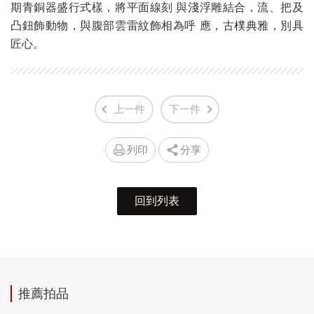
期青銅器盛行式樣，將平面線刻 與淺浮雕結合，流、把及
凸鈕飾動物，與腹部雲雷紋飾相為呼 應，古樸典雅，別具
匠心。
上一件
下一件
列印
分享
回到列表
推薦拍品