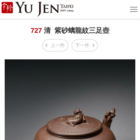
宇
選
單
珍
國
727
清 紫砂螭龍紋三足壺
際
上一件
下一件
藝
術
|
Yu
Jen
Taipei