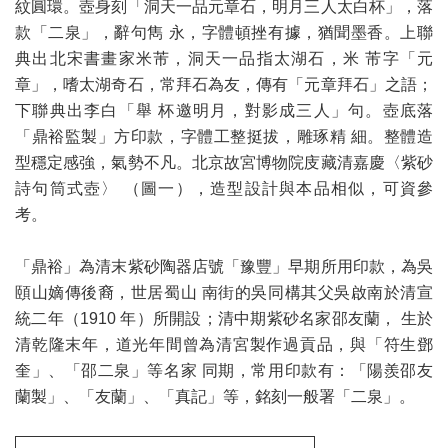
紋圓環。壺身刻「洞天一品元章石，明月三人太白杯」，落
款「二泉」，辭句雋 永，字體頓挫有據，猶聞墨香。上聯
典出北宋書畫家米芾，洞天一品指太湖石，米 芾字「元
章」，嗜太湖奇石，常拜石為友，傳有「元章拜石」之語；
下聯典出李白「舉 杯邀明月，對影成三人」句。壺底落
「鼎裕監製」方印款，字體工整挺拔，雕琢精 細。整體造
型穩定感強，氣勢不凡。北京故宮博物院庋藏清嘉慶〈紫砂
詩句筒式壺〉 （圖一），造型設計與本品相似，可資參
考。
「鼎裕」為清末紫砂陶器店號「豫豐」早期所用印款，為吳
頤山嫡傳後裔，世居蜀山 南街的吳同構其父吳啟南於清宣
統二年（1910 年）所開設；清中期紫砂名家邵友蘭， 生於
清乾隆末年，道光年間曾為清宮製作過貢品，與「符生鄧
奎」、「邵二泉」等名家 同期，常用印款有：「陽羨邵友
蘭製」、「友蘭」、「真記」等，銘刻一般署「二泉」。