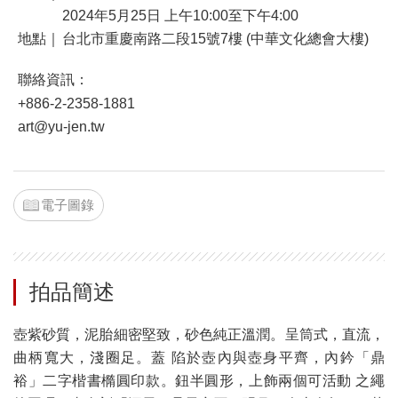
2024年5月25日 上午10:00至下午4:00
地點｜
台北市重慶南路二段15號7樓 (中華文化總會大樓)
聯絡資訊：
+886-2-2358-1881
art@yu-jen.tw
電子圖錄
拍品簡述
壺紫砂質，泥胎細密堅致，砂色純正溫潤。呈筒式，直流，
曲柄寬大，淺圈足。蓋 陷於壺內與壺身平齊，內鈐「鼎
裕」二字楷書橢圓印款。鈕半圓形，上飾兩個可活動 之繩