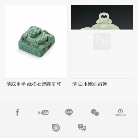
清或更早 綠松石螭龍鈕印
清 白玉獸面紋匜