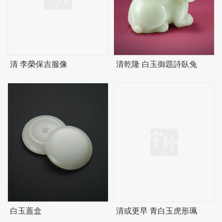
清 李榮保吉服像
清乾隆 白玉御題詩臥兔
白玉蓋盒
清或更早 青白玉虎形珮