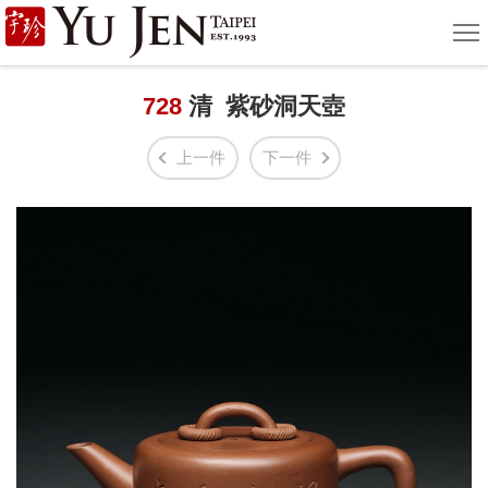
宇
選
單
珍
國
728
清 紫砂洞天壺
際
上一件
下一件
藝
術
|
Yu
Jen
Taipei