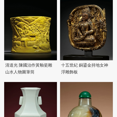
清道光 陳國治作黃釉瓷雕
十五世紀 銅鎏金持地女神
山水人物圖筆筒
浮雕飾板