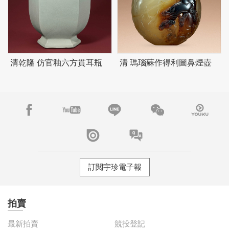
清乾隆 仿官釉六方貫耳瓶
清 瑪瑙蘇作得利圖鼻煙壺
訂閱宇珍電子報
拍賣
最新拍賣
競投登記