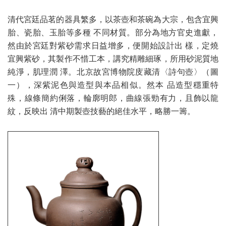
清代宮廷品茗的器具繁多，以茶壺和茶碗為大宗，包含宜興
胎、瓷胎、玉胎等多種 不同材質。部分為地方官史進獻，
然由於宮廷對紫砂需求日益增多，便開始設計出 樣，定燒
宜興紫砂，其製作不惜工本，講究精雕細琢，所用砂泥質地
純淨，肌理潤 澤。北京故宮博物院庋藏清〈詩句壺〉（圖
一），深紫泥色與造型與本品相似。然本 品造型穩重特
殊，線條簡約俐落，輪廓明郎，曲線張勁有力，且飾以龍
紋，反映出 清中期製壺技藝的絕佳水平，略勝一籌。