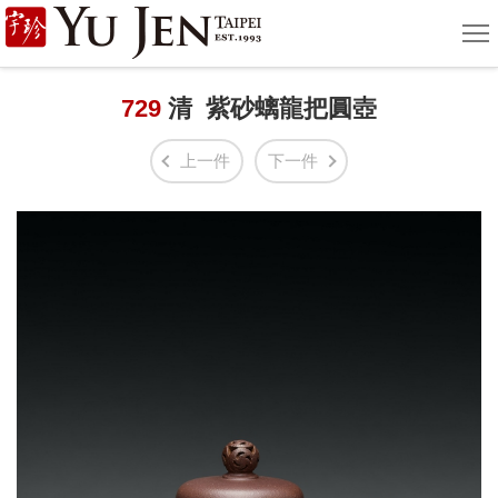
宇
選
單
珍
國
729
清 紫砂螭龍把圓壺
際
上一件
下一件
藝
術
|
Yu
Jen
Taipei