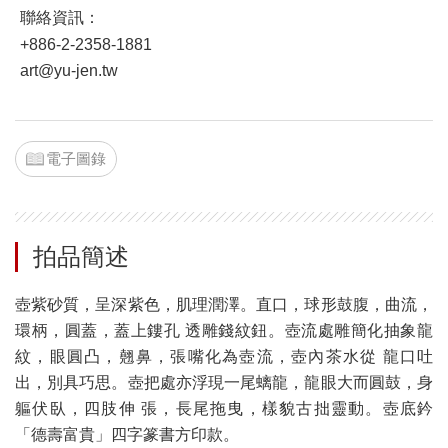
聯絡資訊：
+886-2-2358-1881
art@yu-jen.tw
電子圖錄
拍品簡述
壺紫砂質，呈深紫色，肌理潤澤。直口，球形鼓腹，曲流，
環柄，圓蓋，蓋上鏤孔 透雕錢紋鈕。壺流處雕簡化抽象龍
紋，眼圓凸，翹鼻，張嘴化為壺流，壺內茶水從 龍口吐
出，別具巧思。壺把處亦浮現一尾螭龍，龍眼大而圓鼓，身
軀伏臥，四肢伸 張，長尾拖曳，樣貌古拙靈動。壺底鈐
「德壽富貴」四字篆書方印款。