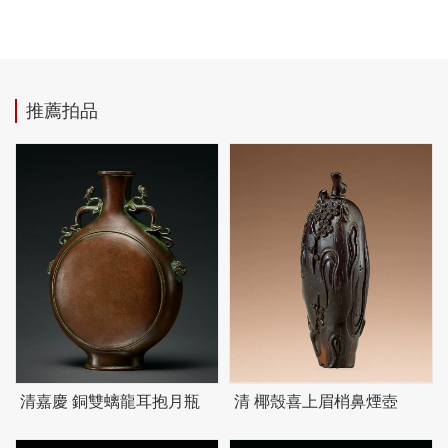
推薦拍品
清嘉慶 銅雙螭龍耳抱月瓶
清 椰殼喜上眉梢鼻煙壺