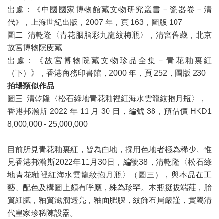
出處：《中國國家博物館藏文物研究叢書－瓷器卷－清
代》，上海世紀出版，2007 年，頁 163，圖版 107
圖二 清乾隆〈青花胭脂彩九龍紋梅瓶〉，清宮舊藏，北京
故宮博物院庋藏
出處：《故宮博物院藏文物珍品全集－青花釉裏紅
（下）》，香港商務印書館，2000 年，頁 252，圖版 230
拍場類似作品
圖三 清乾隆〈松石綠地青花釉裡紅海水雲龍紋抱月瓶〉，
香港邦瀚斯 2022 年 11 月 30 日，編號 38，預估價 HKD1
8,000,000 - 25,000,000
目前所見青花釉裏紅，皆為白地，採用色地者極為稀少。惟
見香港邦瀚斯2022年11月30日，編號38，清乾隆〈松石綠
地青花釉裡紅海水雲龍紋抱月瓶〉（圖三），與本品在工
藝、配色及構圖上頗有呼應，殊為珍罕。本瓶挺拔端莊，胎
質細膩，釉質滋潤透亮，釉面肥腴，紋飾布局嚴謹，實屬清
代皇家珍稀陳設器。