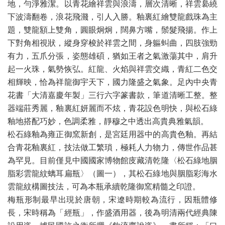
地，勻淨雅潔。以青花繪祥雲與浪濤，層次清晰，祥雲裊繞
下波濤翻卷，浪花飛濺，引人入勝。釉裏紅繪雙龍戲珠為主
題，雙龍額上雙角，圓眼炯炯，闊鼻方嘴，鬃髮飛揚。作上
下對角相視狀，縱身穿梭於祥雲之間，身軀虯曲，四肢強勁
有力，五爪分張，姿態雄碩，猶如王者之氣激蕩其中，肩升
起一火珠，氣勢恢弘。紅龍、火焰與祥雲交織，青紅二色交
相輝映，恰為祥龍御宇天下，國力隆盛之氣象。足內中央青
花書「大清嘉慶年製」三行六字篆書款，筆道清晰工整。整
器端莊秀麗，釉裏紅妍麗而不炫，青花設色明快，與松石綠
釉地搭配巧妙，色調柔雅，靜穆之中透出高貴典雅氣韻。
松石綠釉為雍正御窯新創，是宮廷用器中的高貴色釉。再結
合青花釉裏紅，技法做工繁瑣，極耗人力物力，傳世作品甚
為罕見。目前僅見中國國家博物館庋藏清乾隆〈松石綠地胭
脂彩雲龍紋螭耳扁瓶〉（圖一），其松石綠地與胭脂彩海水
雲龍紋構圖技法，可為本瓶承續乾隆御窯精髓之印證。
梅瓶形制最早出現於唐朝，宋遼時期較為流行，因瓶體修
長，宋時稱為「經瓶」，作盛酒用器，後為明清兩代經典陳