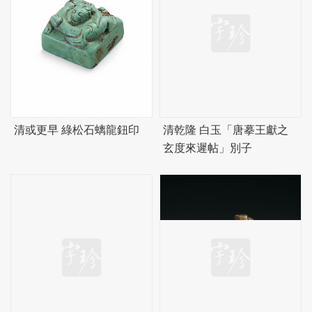
清或更早 綠松石螭龍鈕印
清乾隆 白玉「唐摹王獻之
玄度來遲帖」別子