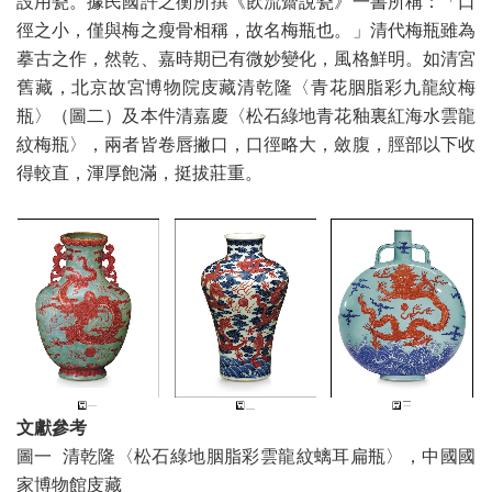
設用瓷。據民國許之衡所撰《飲流齋說瓷》一書所稱：「口
徑之小，僅與梅之瘦骨相稱，故名梅瓶也。」清代梅瓶雖為
摹古之作，然乾、嘉時期已有微妙變化，風格鮮明。如清宮
舊藏，北京故宮博物院庋藏清乾隆〈青花胭脂彩九龍紋梅
瓶〉（圖二）及本件清嘉慶〈松石綠地青花釉裏紅海水雲龍
紋梅瓶〉，兩者皆卷唇撇口，口徑略大，斂腹，脛部以下收
得較直，渾厚飽滿，挺拔莊重。
文獻參考
圖一 清乾隆〈松石綠地胭脂彩雲龍紋螭耳扁瓶〉，中國國
家博物館庋藏