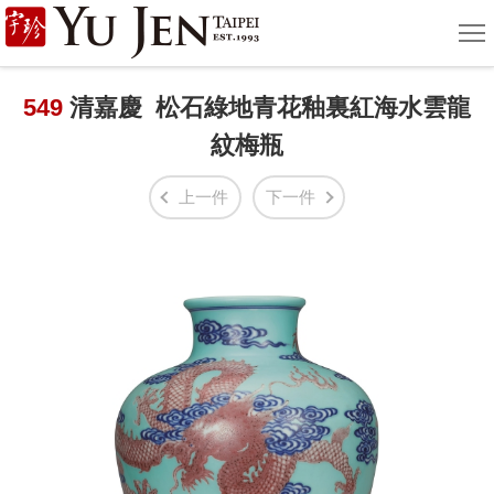
宇
選
單
珍
國
549
清嘉慶 松石綠地青花釉裏紅海水雲龍
紋梅瓶
際
藝
上一件
下一件
術
|
Yu
Jen
Taipei