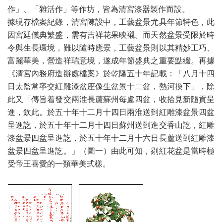
作」、「雜活作」等作坊，皆為清宮漆器製作而設。
據現存檔案紀錄，清宮陳設中，工藝盆景尤具年節特色，此
因宮廷儀典繁盛，需有吉祥花果映襯。而天然盆景受限於時
令與生長環境，難以隨時應景，工藝盆景則以其精妙工巧、
富麗華美，營造祥瑞意境，遂成年節盛典之重要點綴。再據
《清宮內務府造辦處檔案》於乾隆五十年記載：「八月十四
日太監常寧交紅雕漆盆座像生盆景十二盆，熱河換下」，除
此又「傳旨着發交兩淮長蘆蘇州每處四盆，收拾見新隨貢呈
進，欽此。於五十年十二月十四日兩淮送到紅雕漆盆景四盆
呈進訖，於五十年十二月十四日蘇州送到進交香山訖，紅雕
漆盆景四盆呈進訖，於五十年十二月十六日長蘆送到紅雕漆
盆景四盆呈進訖。」（圖一）由此可知，剔紅花盆是當時極
受帝王喜愛的一類華美式樣。