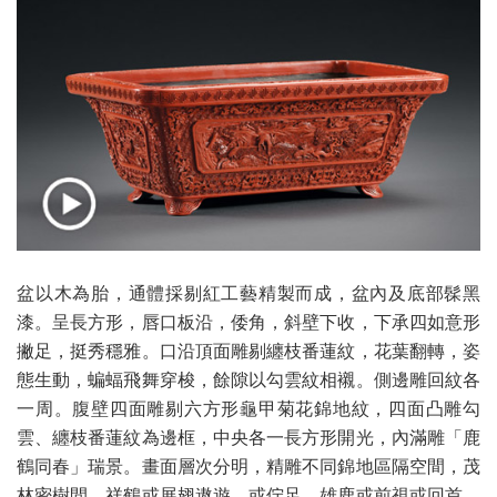
盆以木為胎，通體採剔紅工藝精製而成，盆內及底部髹黑
漆。呈長方形，唇口板沿，倭角，斜壁下收，下承四如意形
撇足，挺秀穩雅。口沿頂面雕剔纏枝番蓮紋，花葉翻轉，姿
態生動，蝙蝠飛舞穿梭，餘隙以勾雲紋相襯。側邊雕回紋各
一周。腹壁四面雕剔六方形龜甲菊花錦地紋，四面凸雕勾
雲、纏枝番蓮紋為邊框，中央各一長方形開光，內滿雕「鹿
鶴同春」瑞景。畫面層次分明，精雕不同錦地區隔空間，茂
林密樹間，祥鶴或展翅遨遊、或佇足，雄鹿或前視或回首，