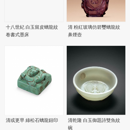
十八世紀 白玉留皮螭龍紋
清 粉紅玻璃仿
碧
璽螭龍紋
卷書式墨床
鼻煙壺
清或更早 綠松石螭龍鈕印
清乾隆 白玉御題詩雙魚紋
碗