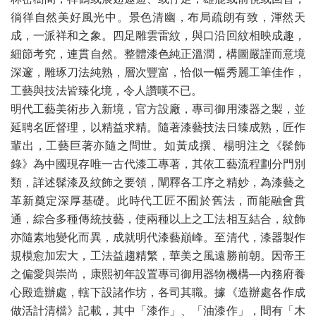
徜徉自然美好風光中。景色清幽，布局疏朗有致，渾然天
成，一派祥和之象。四足雕雲雷紋，與口沿回紋相映成趣，
細節考究，連貫自然。整體漆色純正溫潤，構圖嚴謹而意境
深邃，雕琢刀法純熟，層次豐富，恰似一幅秀麗工筆佳作，
工藝與技法皆臻化境，令人讚嘆不已。
明代工藝美術步入新境，官方設廠，專司御用漆器之製，並
延聘名匠督理，以精益求精。隨著漆藝技法日臻成熟，匠作
輩出，工藝巨著亦隨之問世。如黃成撰、楊明注之《髹飾
錄》為中國現存唯一古代漆工專著，其依工藝流程劃分門別
類，詳述髹漆及紋飾之要領，闡釋各工序之精妙，為漆藝之
革新奠定深厚基礎。此時代工匠不囿於舊法，而能融會貫
通，綜合多種傳統技藝，使兩種以上之工法相互結合，紋飾
亦隨素地變化而異，成就明代漆藝巔峰。至清代，漆器製作
規模愈加宏大，工法益趨精繁，華美之風遠勝前朝。因帝王
之偏愛與崇尚，康熙初年設置專司御用器物機構—內務府養
心殿造辦處，轄下設諸作坊，各司其職。據《造辦處各作成
做活計清檔》記載，其中「漆作」、「油漆作」，間有「木