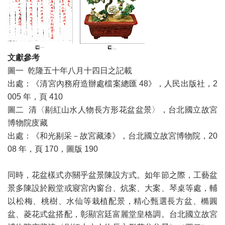
文獻參考
圖一 乾隆五十年八月十四日之記載
出處：《清宮內務府造辦處檔案總匯 48》，人民出版社，2
005 年，頁 410
圖二 清〈剔紅山水人物長方形花盆盆景〉，台北國立故宮
博物院庋藏
出處：《和光剔采－故宮藏漆》，台北國立故宮博物院，20
08 年，頁 170，圖版 190
同時，花盆樣式亦關乎盆景陳設方式。如年節之際，工藝盆
景多陳設於殿堂或寢宮內窗台、炕案、大案、琴桌等處，輔
以松梅、桃樹、水仙等栽植配景，精心甄選長方盆、橢圓
盆、菱花式盆搭配，彰顯宮廷富麗堂皇格調。台北國立故宮