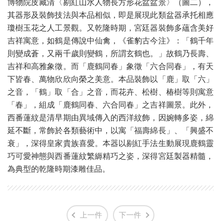
博物院庋藏清〈剔紅山水人物長方形花盆盆景〉（圖二），
其器形及裝飾技法與本品相似，即是展現此類盆器承托相應
瓊樹玉花之人工景觀。又乾隆時期，宮廷器裝飾多蘊含美好
吉祥寓意，如鶴是傳說中仙禽，《雀豹古今注》：「鶴千年
則變成蒼，又兩千歲則變鶴，所謂玄鶴也。」故鶴乃長壽、
吉祥和高雅象徵。而「鹿鶴同春」象徵「六合同春」，有天
下皆春、萬物欣欣向榮之美意。本品裝飾以「鹿」取「六」
之音，「鶴」取「合」之音，而花卉、松樹、椿樹等則寓意
「春」，組成「鹿鶴同春、六合同春」之吉祥圖景。此外，
西番蓮紋是清早期由異域傳入的西洋紋飾，因婉轉多姿，綿
延不斷，常飾於各類藝術中，以寓「福壽綿長」、「興盛不
衰」，深得皇家貴族喜愛。本器以剔紅手法生動展現鹿鶴靈
巧可愛神態與西番蓮紋繁縟精巧之姿，深得宮廷製器精髓，
為典型的乾隆時期漆雕佳品。
上一件
下一件