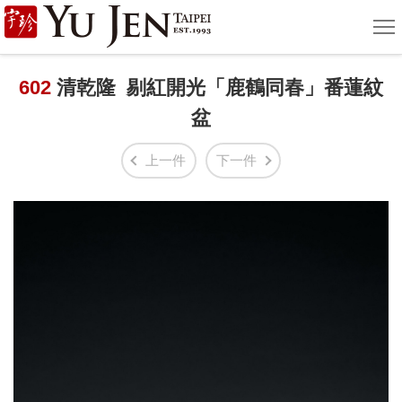
宇
選
單
珍
國
602
清乾隆 剔紅開光「鹿鶴同春」番蓮紋
盆
際
藝
上一件
下一件
術
|
Yu
Jen
Taipei