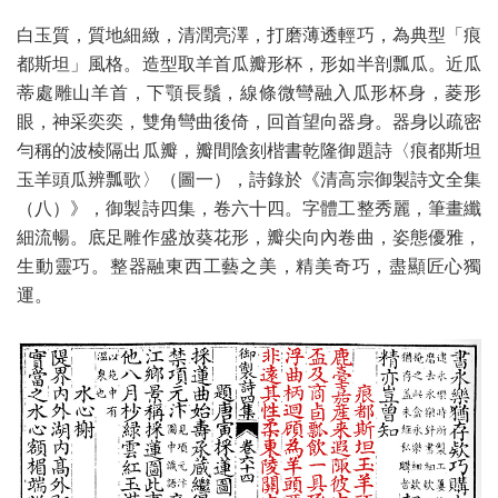
白玉質，質地細緻，清潤亮澤，打磨薄透輕巧，為典型「痕
都斯坦」風格。造型取羊首瓜瓣形杯，形如半剖瓢瓜。近瓜
蒂處雕山羊首，下顎長鬚，線條微彎融入瓜形杯身，菱形
眼，神采奕奕，雙角彎曲後倚，回首望向器身。器身以疏密
勻稱的波棱隔出瓜瓣，瓣間陰刻楷書乾隆御題詩〈痕都斯坦
玉羊頭瓜辨瓢歌〉（圖一），詩錄於《清高宗御製詩文全集
（八）》，御製詩四集，卷六十四。字體工整秀麗，筆畫纖
細流暢。底足雕作盛放葵花形，瓣尖向內卷曲，姿態優雅，
生動靈巧。整器融東西工藝之美，精美奇巧，盡顯匠心獨
運。