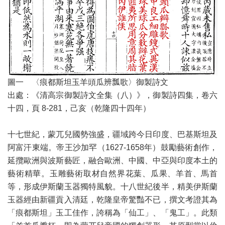
圖一 〈痕都斯坦玉羊頭瓜辨瓢歌〉御製詩文
出處：《清高宗御製詩文全集（八）》，御製詩四集，卷六
十四，頁 8-281，己亥（乾隆四十四年）
十七世紀，蒙兀兒國勢強盛，疆域跨今日印度、巴基斯坦及
阿富汗東端。帝王沙加罕（1627-1658年）鼓勵藝術創作，
延攬歐洲與波斯藝匠，融合歐洲、中國、中亞與印度本土的
藝術精華。玉雕藝術取材自然界花葉、瓜果、羊首、馬首
等，形成伊斯蘭玉器獨特風貌。十八世紀後半，精美伊斯蘭
玉器經由新疆貢入清廷，乾隆皇帝驚豔不已，撰文考證其為
「痕都斯坦」玉工佳作，誇稱為「仙工」、「鬼工」。此類