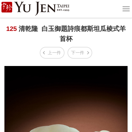
宇
選
單
珍
國
125
清乾隆 白玉御題詩痕都斯坦瓜棱式羊
首杯
際
藝
上一件
下一件
術
|
Yu
Jen
Taipei