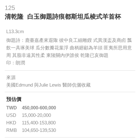
125
清乾隆 白玉御題詩痕都斯坦瓜棱式羊首杯
L13.3cm
御題詩：鹿臺嘉產來遐陬 彼中良工細雕鎪 式異漢盃及商卣 瓢
飲一具琢美球 瓜分數瓣花葉浮 曲柄廻顧為羊頭 匪夷所思用意
周 其脂非遠其性柔 東陵關內伊誰侯 乾隆已亥御題
印：朗潤
來源
美國Edmund 與Julie Lewis 醫師伉儷收藏
預估價
TWD
450,000-600,000
USD
15,000-20,000
HKD
115,400-153,800
RMB
104,650-139,530