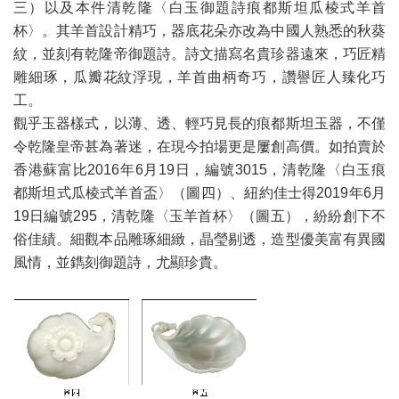
三）以及本件清乾隆〈白玉御題詩痕都斯坦瓜棱式羊首
杯〉。其羊首設計精巧，器底花朵亦改為中國人熟悉的秋葵
紋，並刻有乾隆帝御題詩。詩文描寫名貴珍器遠來，巧匠精
雕細琢，瓜瓣花紋浮現，羊首曲柄奇巧，讚譽匠人臻化巧
工。
觀乎玉器樣式，以薄、透、輕巧見長的痕都斯坦玉器，不僅
令乾隆皇帝甚為著迷，在現今拍場更是屢創高價。如拍賣於
香港蘇富比2016年6月19日，編號3015，清乾隆〈白玉痕
都斯坦式瓜棱式羊首盃〉（圖四）、紐約佳士得2019年6月
19日編號295，清乾隆〈玉羊首杯〉（圖五），紛紛創下不
俗佳績。細觀本品雕琢細緻，晶瑩剔透，造型優美富有異國
風情，並鐫刻御題詩，尤顯珍貴。