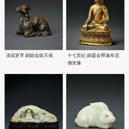
清或更早 銅錯金銀天祿
十七世紀 銅鎏金釋迦牟尼
佛坐像