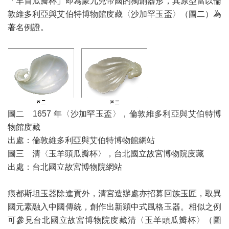
「羊首瓜瓣杯」即為蒙兀兒帝國的獨創器形，其原型當以倫
敦維多利亞與艾伯特博物館庋藏〈沙加罕玉盃〉（圖二）為
著名例證。
圖二 1657 年〈沙加罕玉盃〉，倫敦維多利亞與艾伯特博
物館庋藏
出處：倫敦維多利亞與艾伯特博物館網站
圖三 清〈玉羊頭瓜瓣杯〉，台北國立故宮博物院庋藏
出處：台北國立故宮博物院網站
痕都斯坦玉器除進貢外，清宮造辦處亦招募回族玉匠，取異
國元素融入中國傳統，創作出新穎中式風格玉器。相似之例
可參見台北國立故宮博物院庋藏清〈玉羊頭瓜瓣杯〉（圖