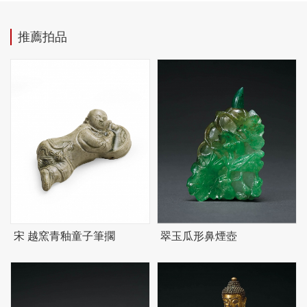
推薦拍品
宋 越窯青釉童子筆擱
翠玉瓜形鼻煙壺