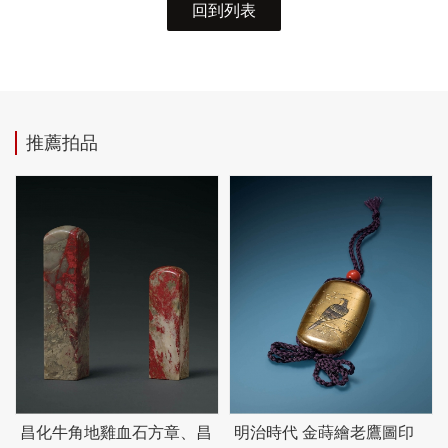
回到列表
推薦拍品
昌化牛角地雞血石方章、昌
明治時代 金蒔繪老鷹圖印