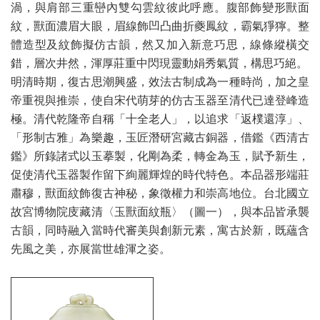
渦，與肩部三重巒內雙勾雲紋彼此呼應。腹部飾變形獸面
紋，獸面濃眉大眼，眉線飾凹凸曲折夔鳳紋，霸氣猙獰。整
體造型及紋飾擬仿古韻，然又加入新意巧思，線條縱橫交
錯，層次井然，渾厚莊重中閃現靈動娟秀氣質，構思巧絕。
明清時期，復古思潮興盛，效法古制成為一種時尚，加之皇
帝重視與推崇，使自宋代萌芽的仿古玉器至清代已達登峰造
極。清代乾隆帝自稱「十全老人」，以追求「返樸還淳」、
「形制古雅」為樂趣，玉匠潛研宮藏古銅器，借鑑《西清古
鑑》所錄諸式以玉摹製，化剛為柔，轉金為玉，賦予新生，
促使清代玉器製作留下絢麗輝煌的時代特色。本品器形端莊
肅穆，獸面紋飾復古神秘，象徵權力和崇高地位。台北國立
故宮博物院庋藏清〈玉獸面紋瓶〉（圖一），與本品皆承襲
古韻，同時融入當時代審美與創新元素，寓古於新，既蘊含
先風之美，亦展當世雄渾之姿。