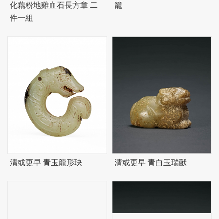
化藕粉地雞血石長方章 二
籠
件一組
清或更早 青玉龍形玦
清或更早 青白玉瑞獸