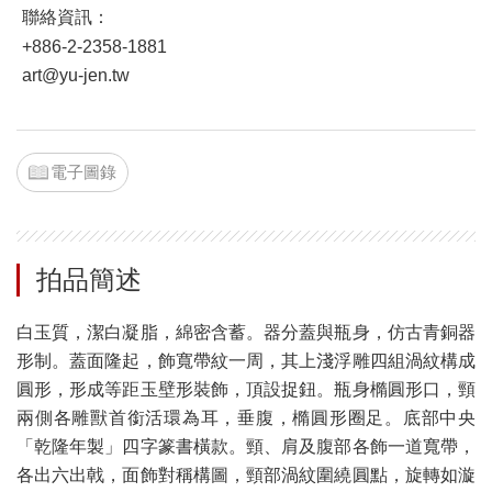
聯絡資訊：
+886-2-2358-1881
art@yu-jen.tw
電子圖錄
拍品簡述
白玉質，潔白凝脂，綿密含蓄。器分蓋與瓶身，仿古青銅器
形制。蓋面隆起，飾寬帶紋一周，其上淺浮雕四組渦紋構成
圓形，形成等距玉壁形裝飾，頂設捉鈕。瓶身橢圓形口，頸
兩側各雕獸首銜活環為耳，垂腹，橢圓形圈足。底部中央
「乾隆年製」四字篆書橫款。頸、肩及腹部各飾一道寬帶，
各出六出戟，面飾對稱構圖，頸部渦紋圍繞圓點，旋轉如漩