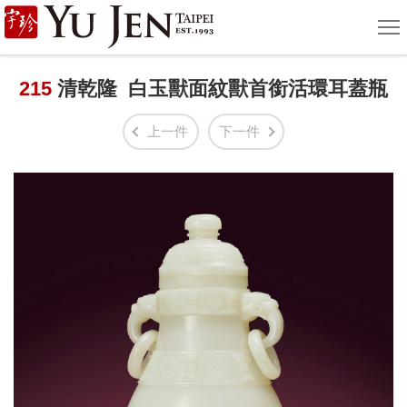
宇
選
單
珍
國
215
清乾隆 白玉獸面紋獸首銜活環耳蓋瓶
際
上一件
下一件
藝
術
|
Yu
Jen
Taipei