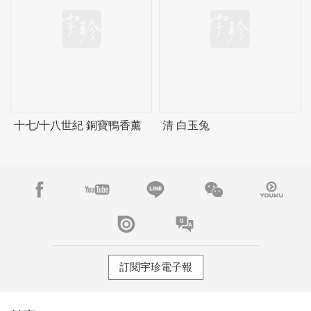
十七/十八世紀 銅寶鴨香薰
清 白玉兔
訂閱宇珍電子報