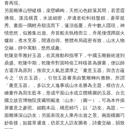
青再現。
另面雕琢山巒縱橫，崖壁嶙峋，天然沁色錯落其間，若雲霞
拂嶺。溪流橫貫，水波細密，岸邊老松虯枝盤錯，蒼翠挺
秀。畫面一隅輕舟順流而下，篷頂低覆，舟中數人隱現，神
情悠然，似雅集出遊。舟首船夫執櫓而立，舟尾僮僕蹲踞火
爐前，煮水烹茶，閒適自得。整體布局疏密有致，山水人物
交融，靜中寓動，悠然成趣。
乾隆皇帝雅好玉器，在其推動和指導下，中國玉雕藝術達到
鼎盛。乾隆中期，乾隆帝對當時俗工時樣甚為摒棄，便以師
古還淳為原則，推崇文人氣息濃厚之「畫意玉器」與含古蘊
今之「仿古玉器」，引領玉器審美由繁雕轉向雅飾。所謂
「畫意玉器」，多以文人逸事或山水名勝為主題，模仿古人
繪畫作為寫生藍本，形成平面山水或立體構圖的玉器。台北
國立故宮博物院庋藏明戴進〈山水〉（圖一），可為本件插
屏畫意之參照。細觀本品，構思精巧，以「訪友」為題，一
面雕琢深山訪友；另面表現友人乘舟出遊之景。兩面構圖巧
妙銜接，如篇章遞進，彷若文人訪友圖卷，詩畫交融，韻致