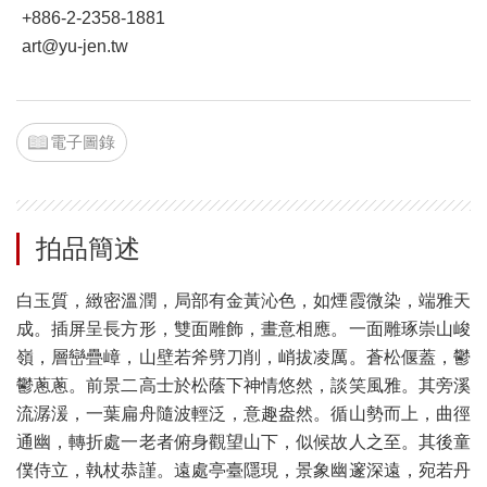
+886-2-2358-1881
art@yu-jen.tw
電子圖錄
拍品簡述
白玉質，緻密溫潤，局部有金黃沁色，如煙霞微染，端雅天
成。插屏呈長方形，雙面雕飾，畫意相應。一面雕琢崇山峻
嶺，層巒疊嶂，山壁若斧劈刀削，峭拔凌厲。蒼松偃蓋，鬱
鬱蔥蔥。前景二高士於松蔭下神情悠然，談笑風雅。其旁溪
流潺湲，一葉扁舟隨波輕泛，意趣盎然。循山勢而上，曲徑
通幽，轉折處一老者俯身觀望山下，似候故人之至。其後童
僕侍立，執杖恭謹。遠處亭臺隱現，景象幽邃深遠，宛若丹