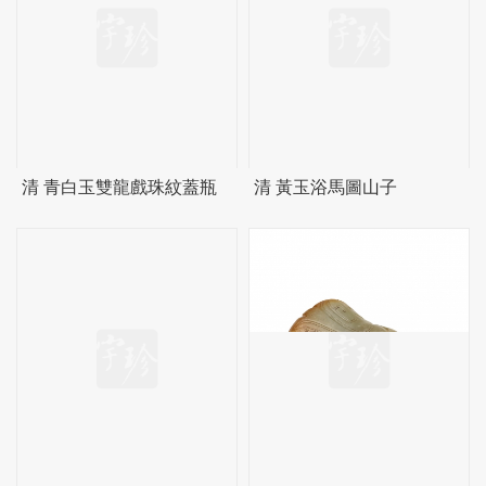
清 青白玉雙龍戲珠紋蓋瓶
清 黃玉浴馬圖山子