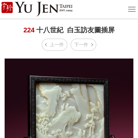
宇
選
單
珍
國
224
十八世紀 白玉訪友圖插屏
際
上一件
下一件
藝
術
|
Yu
Jen
Taipei