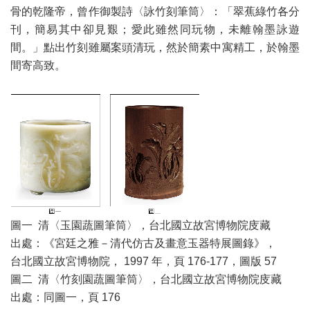
骨的乾隆帝，曾作御製詩〈詠竹刻筆筒〉：「翠蕉綠竹各分
刊，簡易其中卻見艱；愛此雖然同玩物，未離翰墨詠遊
間。」點出竹刻雖屬案頭清玩，然於簡素中寓精工，於翰墨
間寄高致。
圖一 清〈玉園蔬圖筆筒〉，台北國立故宮博物院庋藏
出處：《宮廷之雅－清代仿古及畫意玉器特展圖錄》，
台北國立故宮博物院， 1997 年，頁 176-177，圖版 57
圖二 清〈竹刻園蔬圖筆筒〉，台北國立故宮博物院庋藏
出處：同圖一，頁 176