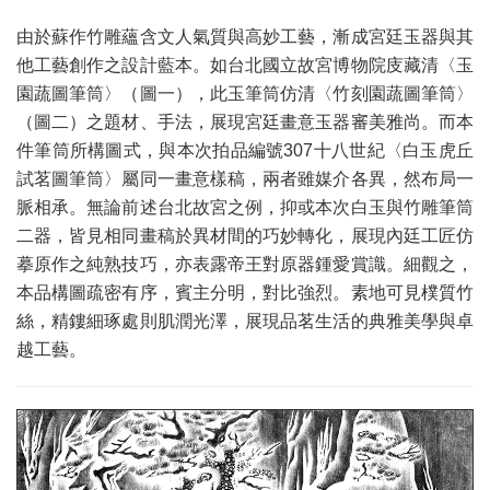
由於蘇作竹雕蘊含文人氣質與高妙工藝，漸成宮廷玉器與其
他工藝創作之設計藍本。如台北國立故宮博物院庋藏清〈玉
園蔬圖筆筒〉（圖一），此玉筆筒仿清〈竹刻園蔬圖筆筒〉
（圖二）之題材、手法，展現宮廷畫意玉器審美雅尚。而本
件筆筒所構圖式，與本次拍品編號307十八世紀〈白玉虎丘
試茗圖筆筒〉屬同一畫意樣稿，兩者雖媒介各異，然布局一
脈相承。無論前述台北故宮之例，抑或本次白玉與竹雕筆筒
二器，皆見相同畫稿於異材間的巧妙轉化，展現內廷工匠仿
摹原作之純熟技巧，亦表露帝王對原器鍾愛賞識。細觀之，
本品構圖疏密有序，賓主分明，對比強烈。素地可見樸質竹
絲，精鏤細琢處則肌潤光澤，展現品茗生活的典雅美學與卓
越工藝。