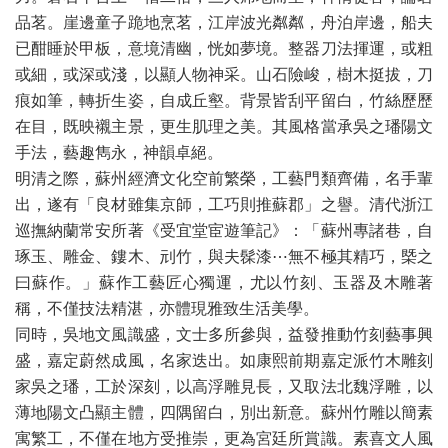
品茗。崖邊童子跪地烹茗，江岸波光粼粼，舟泊岸邊，船夫
已酣睡於甲板，意境清幽，恍如夢境。整器刀法揮運，或粗
或細，或深或淺，以顯人物神采。山石險峻，樹木挺拔，刀
痕如筆，轉折生姿，自成丘壑。背景皆刮平留白，竹絲歷歷
在目，既映襯主景，更生肌理之美。其風格當承吳之璠陽文
手法，藝趣雋永，神韻卓絕。
明清之際，蘇州經濟文化空前繁榮，工藝門類齊備，名手輩
出，遂有「良材雖集京師，工巧則推蘇郡」之譽。清代浙江
巡撫納蘭常安所著《受宜堂宦遊筆記》：「蘇州專諸巷，自
琢玉、雕金、鏤木、刓竹，與夫髹漆⋯無不極其精巧，槩之
曰蘇作。」蘇作工藝匠心獨運，尤以竹刻、玉器及木雕著
稱，不僅技法精湛，亦體現雅致生活美學。
同時，吳地文風識盛，文士多所參與，益發推動竹刻藝事興
盛，嘉定蔚然成風，名家迭出。如康熙前期嘉定派竹木雕刻
家吳之璠，工於深刻，以高浮雕見長，又取法北魏浮雕，以
薄地陽文凸顯主體，四隅留白，別出新意。蘇州竹雕以簡素
寓繁工，不僅在地方受推崇，更為宮廷所賞識。素喜文人風