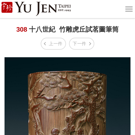
宇
選
單
珍
國
308
十八世紀 竹雕虎丘試茗圖筆筒
際
上一件
下一件
藝
術
|
Yu
Jen
Taipei