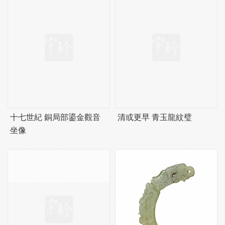
十七世紀 銅局部鎏金觀音
清或更早 青玉龍紋璧
坐像