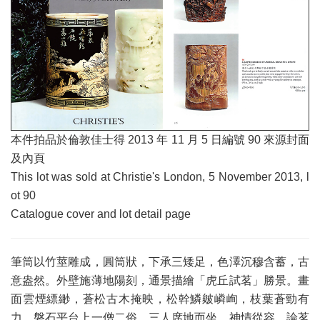
本件拍品於倫敦佳士得 2013 年 11 月 5 日編號 90 來源封面
及內頁
This lot was sold at Christie's London, 5 November 2013, l
ot 90
Catalogue cover and lot detail page
筆筒以竹莖雕成，圓筒狀，下承三矮足，色澤沉穆含蓄，古
意盎然。外壁施薄地陽刻，通景描繪「虎丘試茗」勝景。畫
面雲煙縹緲，蒼松古木掩映，松幹鱗皴嶙峋，枝葉蒼勁有
力。磐石平台上一僧二俗，三人席地而坐，神情從容，論茗