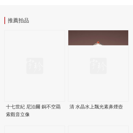
推薦拍品
十七世紀 尼泊爾 銅不空羂
清 水晶水上飄光素鼻煙壺
索觀音立像