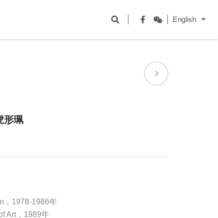
開
English
啟
Facebook
WeChat
搜
尋
欄
位
虎形珮
um，1978-1986年
 of Art，1989年