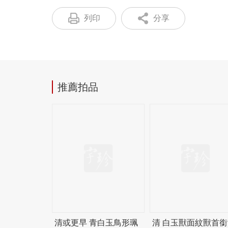
列印
分享
推薦拍品
清或更早 青白玉鳥形珮
清 白玉獸面紋獸首銜