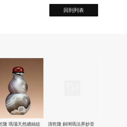
回到列表
乾隆 瑪瑙天然纏絲紋
清乾隆 銅琍瑪法界妙音