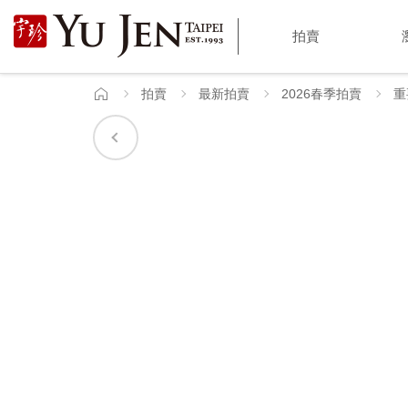
宇
拍賣
珍
國
拍賣
最新拍賣
2026春季拍賣
重
首
頁
際
藝
術
|
Yu
Jen
Taipei