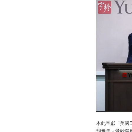
本此呈獻「美國Ed
韻雅集－紫砂選