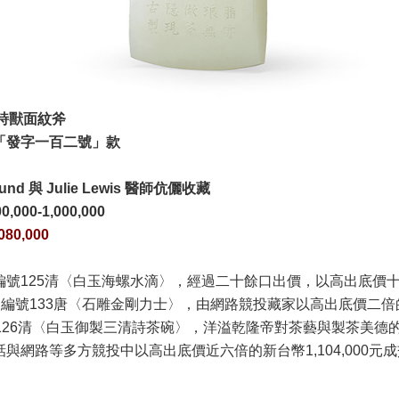
製詩獸面紋斧
「發字一百二號」款
d 與 Julie Lewis 醫師伉儷收藏
0,000-1,000,000
080,000
編號125清〈白玉海螺水滴〉，經過二十餘口出價，以高出底價
交；編號133唐〈石雕金剛力士〉，由網路競投藏家以高出底價二倍的新
號126清〈白玉御製三清詩茶碗〉，洋溢乾隆帝對茶藝與製茶美德
與網路等多方競投中以高出底價近六倍的新台幣1,104,000元