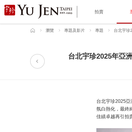
宇
拍賣
珍
國
瀏覽
專題及影片
專題
台北宇珍
首
頁
際
藝
台北宇珍2025年
術
|
Yu
Jen
台北宇珍202
氛白熱化，最終
Taipei
佳績卓越再引拍