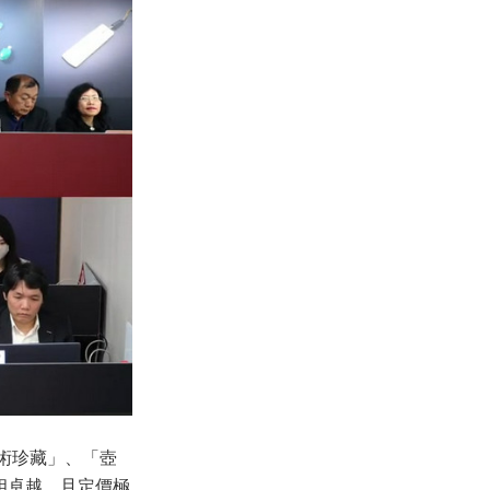
本藝術珍藏」、「壺
相卓越，且定價極