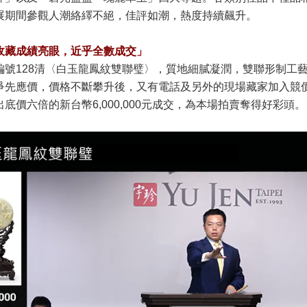
展期間參觀人潮絡繹不絕，佳評如潮，熱度持續飆升。
收藏成績亮眼，近乎全數成交」
編號128清〈白玉龍鳳紋雙聯璧〉，質地細膩凝潤，雙聯形制工
爭先應價，價格不斷攀升後，又有電話及另外的現場藏家加入競
底價六倍的新台幣6,000,000元成交，為本場拍賣奪得好彩頭。