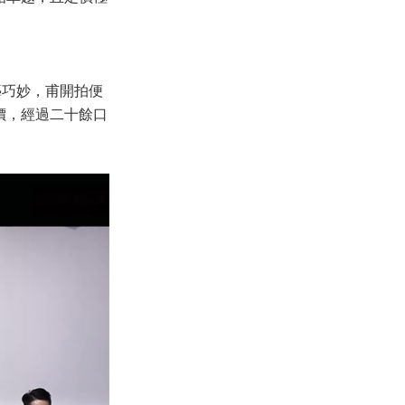
藝巧妙，甫開拍便
價，經過二十餘口