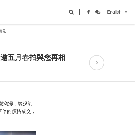
開
English
啟
Facebook
WeChat
搜
相見
尋
欄
敬邀五月春拍與您再相
位
潮洶湧，競投氣
百倍的價格成交，