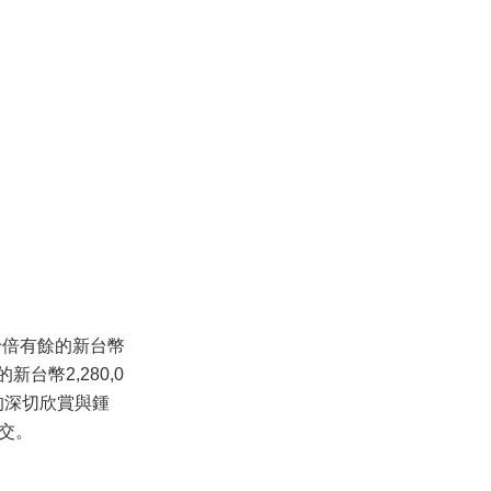
十倍有餘的新台幣
台幣2,280,0
的深切欣賞與鍾
成交。