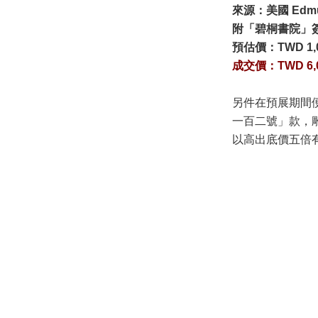
來源：美國 Edmun
附「碧桐書院」簽條
預估價：
TWD 1,
成交價：
TWD
6,
另件在預展期間
一百二號」款，
以高出底價五倍有餘