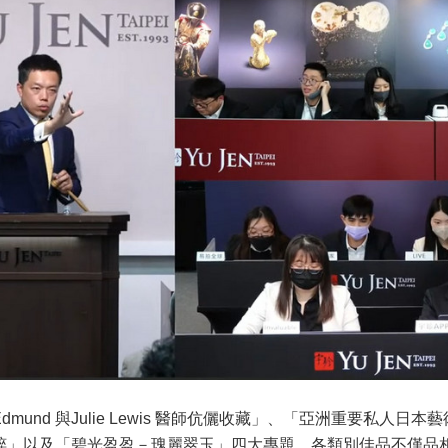
mund 與Julie Lewis 醫師伉儷收藏」、「亞洲重要私人日
粹」以及「碧光盈盈－瑰麗翠玉」四大專題。各類別佳品不僅品