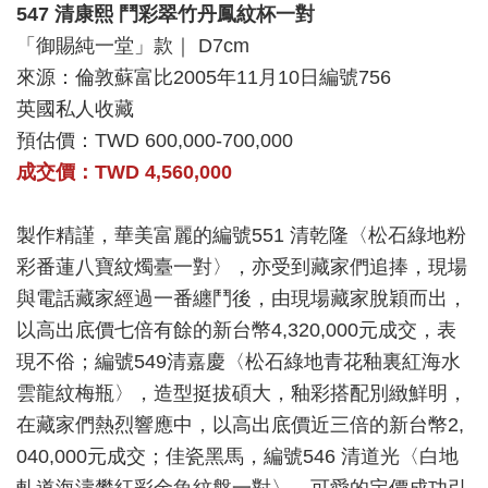
547 清康熙 鬥彩翠竹丹鳳紋杯一對
「御賜純一堂」款｜ D7cm
來源：倫敦蘇富比2005年11月10日編號756
英國私人收藏
預估價：TWD 600,000-700,000
成交價：TWD 4,560,000
製作精謹，華美富麗的編號551 清乾隆〈松石綠地粉
彩番蓮八寶紋燭臺一對〉，亦受到藏家們追捧，現場
與電話藏家經過一番纏鬥後，由現場藏家脫穎而出，
以高出底價七倍有餘的新台幣4,320,000元成交，表
現不俗；編號549清嘉慶〈松石綠地青花釉裏紅海水
雲龍紋梅瓶〉，造型挺拔碩大，釉彩搭配別緻鮮明，
在藏家們熱烈響應中，以高出底價近三倍的新台幣2,
040,000元成交；佳瓷黑馬，編號546 清道光〈白地