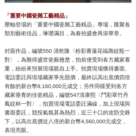
「重要中國瓷雜工藝精品」
壓軸登場的「重要中國瓷雜工藝精品」專場，匯聚各
類別藝術佳品，琳瑯滿目，為春拍盛會再添華章。
封面作品，編號550 清乾隆〈粉彩番蓮花福壽紋瓶一
對〉，為難得盛世瓷藝翹楚，拍前便受到各方藏家看
重，紛紛來預展現場親自上手。拍賣現場獲得書面、
電話委託與現場藏家爭先競價，最終以高出底價四倍
有餘的新台幣8,160,000元成交；另件同樣受到各方
藏家垂青的佳瓷精品，編號547清康熙〈鬥彩翠竹丹
鳳紋杯一對〉，拍賣現場電話委託滿線，加上現場與
書面委託，競投氣氛甚為熱烈，近三十口的攻防交鋒
下，以高出底價近八倍的新台幣4,560,000元成交，
表現亮眼。