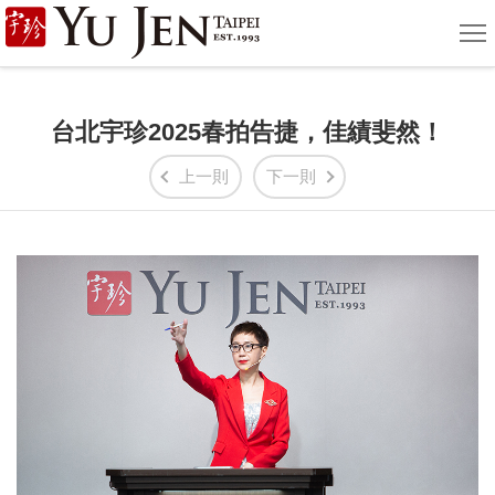
宇
選
單
珍
國
台北宇珍2025春拍告捷，佳績斐然！
際
上一則
下一則
藝
術
|
Yu
Jen
Taipei