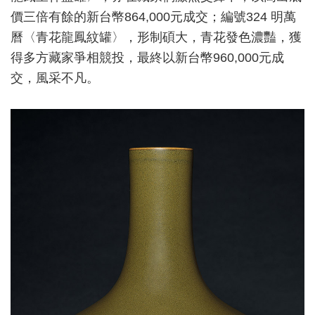
價三倍有餘的新台幣864,000元成交；編號324 明萬
曆〈青花龍鳳紋罐〉，形制碩大，青花發色濃豔，獲
得多方藏家爭相競投，最終以新台幣960,000元成
交，風采不凡。