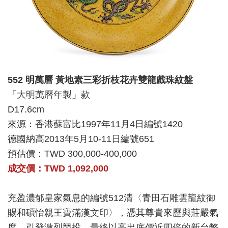
552 明萬曆 黃地素三彩折枝花卉雙龍戲珠紋盤
「大明萬曆年製」款
D17.6cm
來源：香港蘇富比1997年11月4日編號1420
德國納高2013年5月10-11日編號651
預估價：TWD 300,000-400,000
成交價：TWD 1,092,000
充盈濃郁皇家氣息的編號512清〈青田石雕雲龍紋御
賜和碩怡親王寶滿漢文印〉，憑其尊貴來歷與莊嚴氣
度，引發激烈競投，最終以高出底價近四倍的新台幣