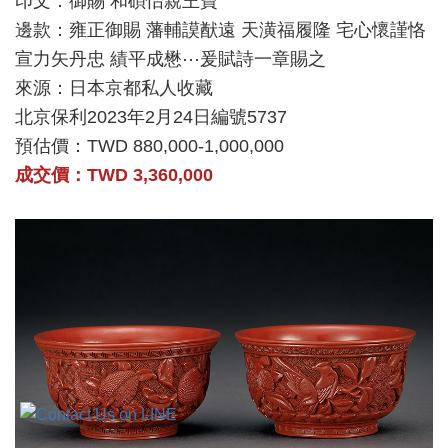
印文：御賜 和碩怡親王寶
邊款：雍正御賜 藩輔謨猷遠 天潢福履隆 宅心懷謹恪
宣力矢丹忠 績平成懋⋯爰賦詩一章賜之
來源：日本京都私人收藏
北京保利2023年2月24日編號5737
預估價：TWD 880,000-1,000,000
成交價：TWD 3,360,000