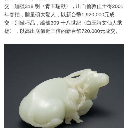
交；編號318 明〈青玉瑞獸〉，出自倫敦佳士得2001
年春拍，體量碩大驚人，以新台幣1,920,000元成
交；別緻巧品，編號309 十八世紀〈白玉詩文仙人乘
槎〉，以高出底價近三倍的新台幣720,000元成交。