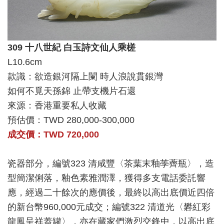
309 十八世紀 白玉詩文仙人乘槎
L10.6cm
款識：欲造銀河隔上闌 時人浪說貫銀灣
如何不覓天孫錦 止帶支機片石還
來源：香港重要私人收藏
預估價：TWD 280,000-300,000
成交價：TWD 720,000
瓷器部分，編號323 清咸豐〈茶葉末釉荸薺瓶〉，造
型簡潔俐落，釉色素雅潤澤，獲得多支電話委託響
應，經過二十餘次的應價後，最終以高出底價近四倍
的新台幣960,000元成交；編號322 清道光〈礬紅彩
龍鳳呈祥蓋罐〉，亦在藏家們激烈交鋒中，以高出底