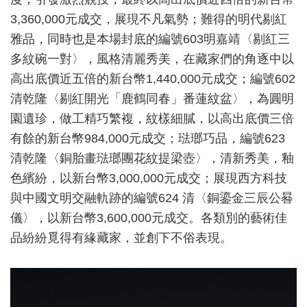
3,360,000元成交，展現不凡氣勢；難得的明代剔紅
雅品，同時也是本場封底的編號603明嘉靖〈剔紅三
多紋碗一對〉，風格清麗秀美，在藏家們的角逐中以
高出底價近五倍的新台幣1,440,000元成交；編號602
清乾隆〈剔紅開光「鹿鶴同春」番蓮紋盆〉，為圓明
園遺珍，做工精巧繁複，紋樣細膩，以高出底價三倍
有餘的新台幣984,000元成交；琺瑯巧品，編號623
清乾隆〈銅胎畫琺瑯團花紋提梁壺〉，清新秀美，釉
色繽紛，以新台幣3,000,000元成交；展現西方科技
與中國文明交融軌跡的編號624 清〈銅鎏金三辰公晷
儀〉，以新台幣3,600,000元成交。各類別的藝術佳
品紛紛覓得有緣藏家，並創下不俗表現。