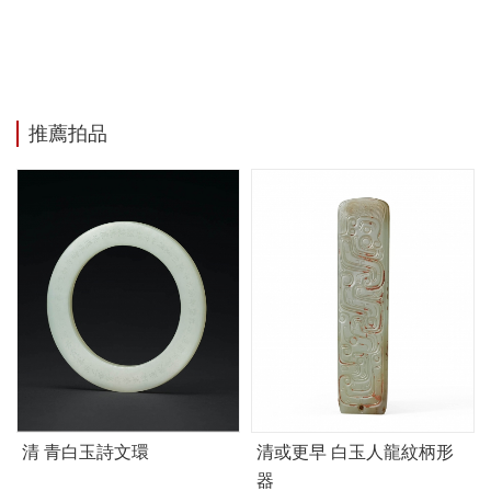
推薦拍品
清 青白玉詩文環
清或更早 白玉人龍紋柄形
器