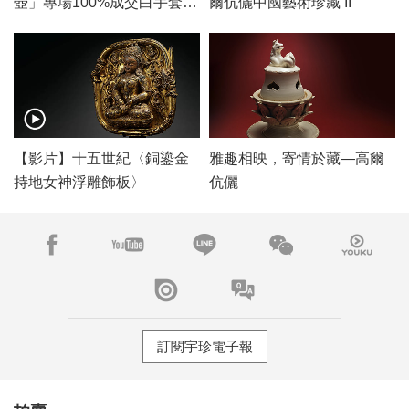
壺」專場100%成交白手套，
爾伉儷中國藝術珍藏 II
「瓷雜」專場佳績頻傳
【影片】十五世紀〈銅鎏金
雅趣相映，寄情於藏—高爾
持地女神浮雕飾板〉
伉儷
訂閱宇珍電子報