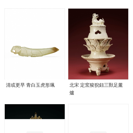
清或更早 青白玉虎形珮
北宋 定窯狻猊鈕三獸足薰
爐