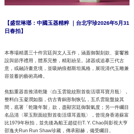
【
盛世琳瑯：中國玉器精粹
｜台北宇珍2026年5月31
日春拍】
本專場精選三十件宮廷與文人玉作，涵蓋御製刻款、宴饗雅
設與節序禮用，體系完整，精彩紛呈。諸器或追摹三代古
意，或融詩畫意境，並吸納痕都斯坦風格，展現清代玉雕兼
容並蓄的藝術高峰。
焦點重器首推清乾隆〈白玉雲龍紋獸首銜活環耳寶月瓶〉，
整料白玉凝潤如脂，仿古青銅形制恢弘，五爪雲龍盤旋其
間，底署「乾隆年製」款，盡顯宮廷御製氣度；另一件矚目
名品清〈翠玉獸面紋獸首銜活環耳蓋瓶〉，曾現身香港蘇富
比1979年秋拍，並先後為船王趙從衍T. Y. Chao與影視大亨
邵逸夫Run Run Shaw珍藏，傳承顯赫，備受矚目。