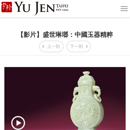
宇
選
單
珍
國
【影片】盛世琳瑯：中國玉器精粹
際
上一則
下一則
藝
術
|
Yu
Jen
Taipei