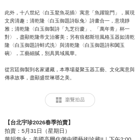
此外，十八世紀〈白玉鰲魚花插〉寓意「魚躍龍門」，展現
文房清趣；清乾隆〈白玉御題詩臥兔〉詩畫合一，意境靜
雅；清乾隆〈白玉御製詩「九芝衍慶」、「萬年青」杯一
對〉，盡顯乾隆帝文治審美；另有痕都斯坦風格玉器如清乾
隆〈白玉御題詩蚌式洗〉與清乾隆〈白玉御題詩和闐玉
碗〉，工藝細膩，別具異域風華。
從宮廷御製到名家遞藏，本專場凝聚玉器工藝、文化寓意與
傳承故事，盡顯盛世琳瑯之美。
【台北宇珍2026春季拍賣】
拍賣：5月31日（星期日）
華韻雋永：美國高爾伉儷中國藝術珍藏II｜下午2:00