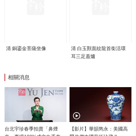
清 銅鎏金菩薩坐像
清 白玉獸面紋龍首銜活環
耳三足蓋爐
相關消息
台北宇珍春季拍賣「鼻煙
【影片】華韻雋永：美國高